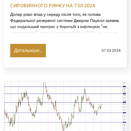
СИРОВИННОГО РИНКУ НА 7.03.2024
Долар різко впав у середу після того, як голова
Федеральної резервної системи Джером Пауелл заявив,
що подальший прогрес у боротьбі з інфляцією "не
гарантований", хоча центральний банк США, як і раніше,
розраховує знизити базову процентну ставку пізніше
цього року.
Детальніше...
07.03.2024