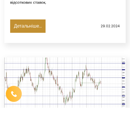
відсоткових ставок,
Детальніше...
29.02.2024
Ім′я
*
Телефон
*
Виберіть місто
*
Код, зображений на картинці
*
АНАЛІТИЧНИЙ ОГЛЯД ВАЛЮТНОГО ТА