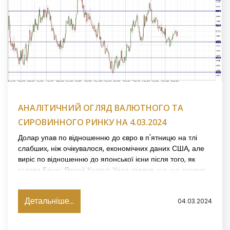
АНАЛІТИЧНИЙ ОГЛЯД ВАЛЮТНОГО ТА
СИРОВИННОГО РИНКУ НА 4.03.2024
Долар упав по відношенню до євро в п'ятницю на тлі
слабших, ніж очікувалося, економічних даних США, але
виріс по відношенню до японської ієни після того, як
голова Банку Японії Кадзуо Уеда заявив, що ще зарано
оголошувати про перемогу над інфляцією.
Детальніше...
04.03.2024