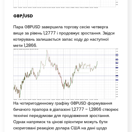
GBP/USD
Пара GBPUSD завершила торгову сесію четверга
вище за рівень 1,2777 і продовжує зростання. Звідси
котирувань залишається запас ходу до наступної
мети 1,2866.
На чотиригодинному графіку GBPUSD формування
бичачого прапора в діапазоні 1,2777 – 1,2866 створює
технічні передумови для продовження зростання.
Однак напрямок та цінові орієнтири можуть бути
скориговані реакцією долара США на дані щодо