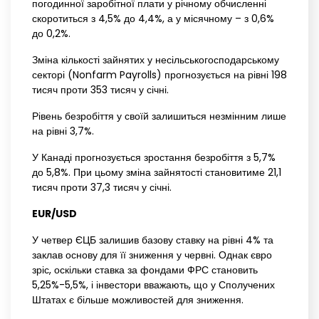
погодинної заробітної плати у річному обчисленні
скоротиться з 4,5% до 4,4%, а у місячному – з 0,6%
до 0,2%.
Зміна кількості зайнятих у несільськогосподарському
секторі (Nonfarm Payrolls) прогнозується на рівні 198
тисяч проти 353 тисяч у січні.
Рівень безробіття у своїй залишиться незмінним лише
на рівні 3,7%.
У Канаді прогнозується зростання безробіття з 5,7%
до 5,8%. При цьому зміна зайнятості становитиме 21,1
тисяч проти 37,3 тисяч у січні.
EUR/USD
У четвер ЄЦБ залишив базову ставку на рівні 4% та
заклав основу для її зниження у червні. Однак євро
зріс, оскільки ставка за фондами ФРС становить
5,25%-5,5%, і інвестори вважають, що у Сполучених
Штатах є більше можливостей для зниження.