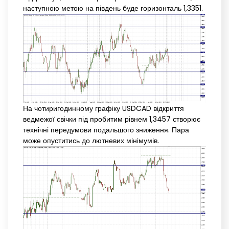
наступною метою на південь буде горизонталь 1,3351.
На чотиригодинному графіку USDCAD відкриття
ведмежої свічки під пробитим рівнем 1,3457 створює
технічні передумови подальшого зниження. Пара
може опуститись до лютневих мінімумів.