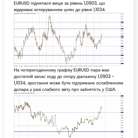
EURUSD піднялася вище за рівень 1,0903, що
відкриває котируванням шлях до рівня 1,1034.
На чотиригодинному графіку EURUSD пара має
достатній запас ходу до опору діапазону 1,0903 -
1,1034, зростання може бути підтримане ослабленням
долара у разі слабкого звіту про зайнятість у США. .