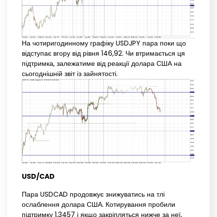
На чотиригодинному графіку USDJPY пара поки що
відступає вгору від рівня 146,92. Чи втримається ця
підтримка, залежатиме від реакції долара США на
сьогоднішній звіт із зайнятості.
USD/CAD
Пара USDCAD продовжує знижуватись на тлі
ослаблення долара США. Котирування пробили
підтримку 1,3457 і якщо закріпляться нижче за неї,