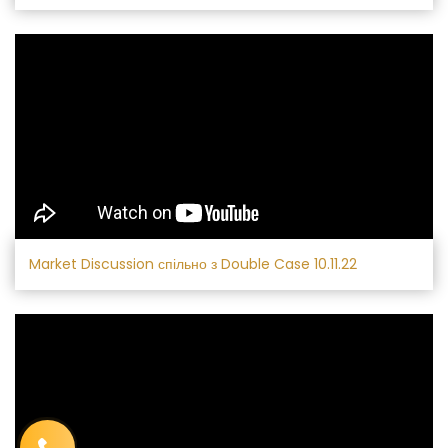
Market Discussion спільно з Double Case 10.11.22
Ім′я
*
Телефон
*
Виберіть місто
*
Код, зображений на картинці
*