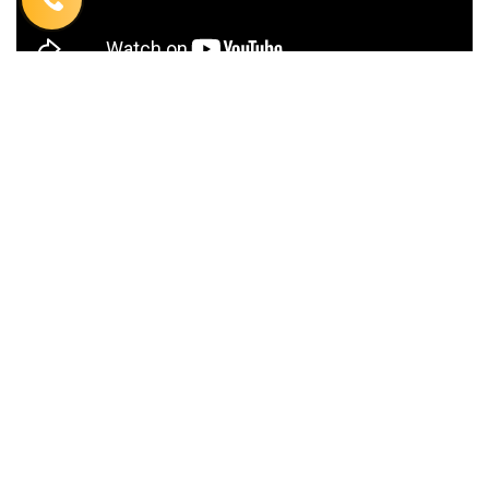
Market Discussion спільно з Double Case 09.11.22
Market Discussion спільно з Double Case 08.11.22