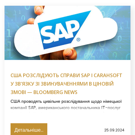
США РОЗСЛІДУЮТЬ СПРАВИ SAP І CARAHSOFT
У ЗВ'ЯЗКУ ЗІ ЗВИНУВАЧЕННЯМИ В ЦІНОВІЙ
ЗМОВІ — BLOOMBERG NEWS
США проводять цивільне розслідування щодо німецької
компанії SAP, американського постачальника ІТ-послуг
Carahsoft Technology та інших компаній у зв'язку з
можливою змовою з метою завищення цін для
державних установ протягом десяти років, повідомило у
Детальніше...
25.09.2024
вівторок агентство Bloomberg News.