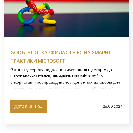
GOOGLE ПОСКАРЖИЛАСЯ В ЄС НА ХМАРНІ
ПРАКТИКИ MICROSOFT
Google у середу подала антимонопольну скаргу до
Європейської комісії, звинувативши Microsoft у
використанні несправедливих ліцензійних договорів для
придушення конкуренції в багатомільярдній індустрії
хмарних обчислень, пише CNBC.
Детальніше...
25.09.2024