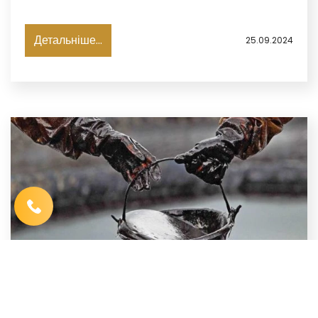
Детальніше...
25.09.2024
Ім′я
*
Телефон
*
Виберіть місто
*
Код, зображений на картинці
*
НАФТА ПОДОРОЖЧАЄ ЧЕРЕЗ ПАДІННЯ
ВИДОБУТКУ В США — WELLS FARGO