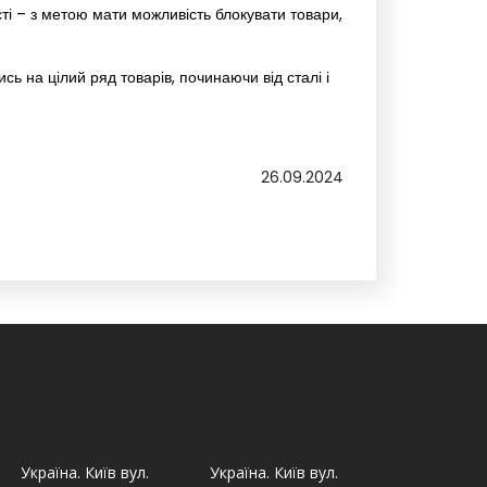
ті – з метою мати можливість блокувати товари,
сь на цілий ряд товарів, починаючи від сталі і
26.09.2024
Україна. Київ вул.
Україна. Київ вул.
Україна. Льв