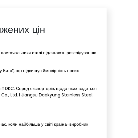
ижених цін
і постачальники сталі підлягають розслідуванню
 Китаї, що підвищує ймовірність нових
нії DKC. Серед експортерів, щодо яких ведеться
o., Ltd. і Jiangsu Daekyung Stainless Steel.
час, коли найбільша у світі країна-виробник