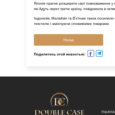
Японія прагне розширити свої повноваження у б
які йдуть через третю країну, повідомила в четве
Індонезія, Малайзія та В'єтнам також посилили с
текстилю і закінчуючи споживчими товарами.
Назад
Поделитесь этой новостью:
Україна. Львів вул.
Україна. Львів, просп.
Україна