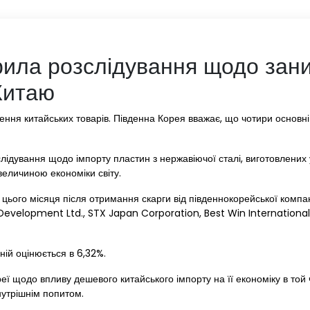
рила розслідування щодо зан
Китаю
лення китайських товарів. Південна Корея вважає, що чотири основн
ідування щодо імпорту пластин з нержавіючої сталі, виготовлених у
 величиною економіки світу.
цього місяця після отримання скарги від південнокорейської компа
Development Ltd., STX Japan Corporation, Best Win International C
ній оцінюється в 6,32%.
еї щодо впливу дешевого китайського імпорту на її економіку в той 
нутрішнім попитом.