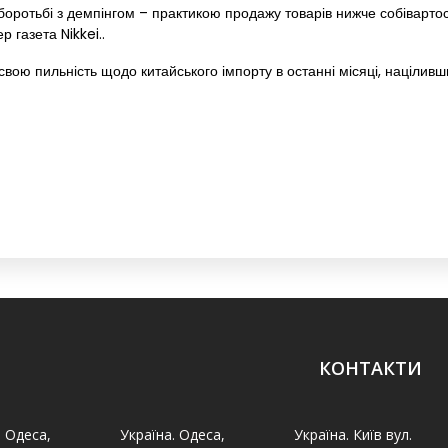
оротьбі з демпінгом – практикою продажу товарів нижче собівартос
р газета Nikkei..
вою пильність щодо китайського імпорту в останні місяці, націливши
КОНТАКТИ
. Одеса,
Україна. Одеса,
Україна. Київ вул.