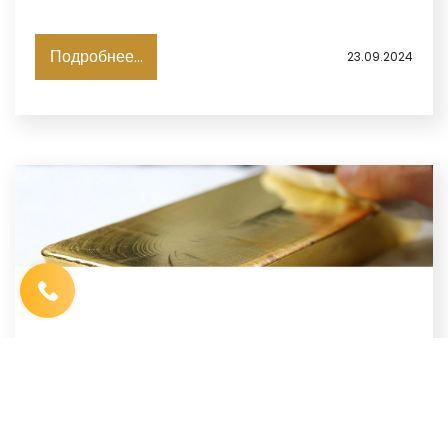
Федеральной резервной системой США, однако акции
развивающихся рынков имели меньше друзей: по
данным JPMorgan, отток средств из этого сектора
Подробнее...
23.09.2024
наблюдается уже 10-ю неделю подряд, пишет Investing.
Имя
*
Телефон
*
Выберите город
*
Код, изображенный на картинке
*
ЗОЛОТО ОБНОВИЛО РЕКОРД В ОЖИДАНИИ
СВЕЖИХ СИГНАЛОВ ОТ ФРС