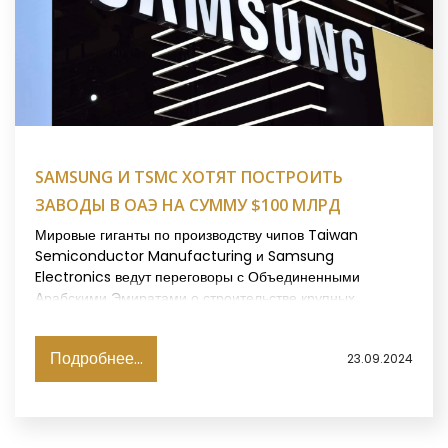
SAMSUNG И TSMC ХОТЯТ ПОСТРОИТЬ
ЗАВОДЫ В ОАЭ НА СУММУ $100 МЛРД
Мировые гиганты по производству чипов Taiwan
Semiconductor Manufacturing и Samsung
Electronics ведут переговоры с Объединенными
Арабскими Эмиратами о строительстве крупных
заводов, сообщает The Wall Street Journal со ссылкой
на осведомленные источники.
Подробнее...
23.09.2024