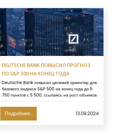
DEUTSCHE BANK ПОВЫСИЛ ПРОГНОЗ
ПО S&P 500 НА КОНЕЦ ГОДА
Deutsche Bank повысил целевой ориентир для
базового индекса S&P 500 на конец года до 5
750 пунктов с 5 500, ссылаясь на рост объемов
обратного выкупа акций, высокие
корпоративные доходы и значительный приток
Подробнее...
13.09.2024
средств, подогреваемый интересом к риску,
пишет Reuters.