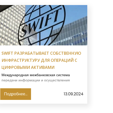
SWIFT РАЗРАБАТЫВАЕТ СОБСТВЕННУЮ
ИНФРАСТРУКТУРУ ДЛЯ ОПЕРАЦИЙ С
ЦИФРОВЫМИ АКТИВАМИ
Международная межбанковская система
передачи информации и осуществления
платежей SWIFT разрабатывает собственную
глобальную инфраструктуру для оптимизации
Подробнее...
13.09.2024
переводов и расчетов по токенизированным
активам, сообщает пресс-служба компании,
пишет Минфин.