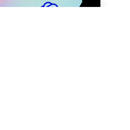
OPENAI ЗАМАХНУЛАСЬ НА ОЦЕНКУ В
$150 МЛРД — BLOOMBERG
OpenAI ведет переговоры о привлечении
финансирования, что даст компании оценку в
150 миллиардов долларов и укрепит ее статус
как одного из самых дорогих стартапов в мире,
сообщает Bloomberg.
Подробнее...
12.09.2024