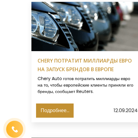
CHERY ПОТРАТИТ МИЛЛИАРДЫ ЕВРО
НА ЗАПУСК БРЕНДОВ В ЕВРОПЕ
Имя
*
Телефон
*
Chery Auto готов потратить миллиарды евро
на то, чтобы европейские клиенты приняли его
Выберите город
*
бренды, сообщает Reuters.
Код, изображенный на картинке
*
Подробнее...
12.09.2024