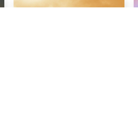
ИНФЛЯЦИЯ В США В АВГУСТЕ
ЗАМЕДЛИЛАСЬ ДО МИНИМУМА С
ФЕВРАЛЯ 2021 ГОДА
Потребительские цены в США в августе
выросли на 2,5% в годовом исчислении,
сообщило Министерство труда. Таким образом,
темпы роста в прошлом месяце были
Подробнее...
12.09.2024
минимальными с февраля 2021 года, пишет
Reuters.