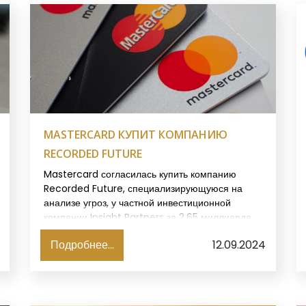
MASTERCARD КУПИТ КОМПАНИЮ
RECORDED FUTURE
Mastercard согласилась купить компанию
Recorded Future, специализирующуюся на
анализе угроз, у частной инвестиционной
компании Insight Partners за 2,65 миллиарда
долларов, сообщила платежная компания в
Подробнее...
12.09.2024
четверг, пишет Reuters.