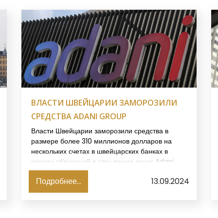
ВЛАСТИ ШВЕЙЦАРИИ ЗАМОРОЗИЛИ
СРЕДСТВА ADANI GROUP
Власти Швейцарии заморозили средства в
размере более 310 миллионов долларов на
нескольких счетах в швейцарских банках в
рамках обвинений в отмывании денег Adani
Group, утверждает американская
Подробнее...
13.09.2024
исследовательская компания Hindenburg
Research, ссылаясь на сообщение СМИ. Сам
конгломерат решительно отрицает обвинение,
о чем пишет Business Line.