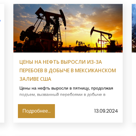
ЦЕНЫ НА НЕФТЬ ВЫРОСЛИ ИЗ-ЗА
ПЕРЕБОЕВ В ДОБЫЧЕ В МЕКСИКАНСКОМ
ЗАЛИВЕ США
Цены на нефть выросли в пятницу, продолжая
подъем, вызванный перебоями в добыче в
Мексиканском заливе США, где ураган Франсин
заставил производителей эвакуировать
Подробнее...
13.09.2024
платформы перед его приближением к
побережью Луизианы, сообщает агентство
Reuters.