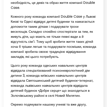
необхідність, це девіз та образ життя компанії Double
Case.
Кожного року команда компанії Double Case у Львові
Києві та Одесі відвідує дитячі будинки та намагається
допомогти таким діткам і подарувати трохи
веселощів. Складно спокійно спостерігати за тим, як
живуть діти, що мають не тільки певні вади а й
відсутність сім’ї. Тому щоб зробити життя таких дітей
хоча б трішки легше та подарувати посмішки, команда
компанії зробила своєю традицією відвідування
закладів, які цього потребують.
Цього року команда одеських навальних центрів
відвідала спеціалізований психоневрологічний дім
дитини 3, команда київських навчальних центрів
відвідала Святошинський дитячий будинок-інтернат,
команда львівських навчальних центрів відвідала
дитячий будинок «Добре серце» що знаходиться в
Золочівському районі в селі Новий Милятин.
Окремо подякувати нашому учневі та вже другу,