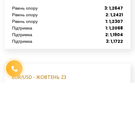
Рівень опору
3: 1,2647
Рівень опору
2: 1,2421
Рівень опору
1: 1,2307
Підтримка
1: 1,2068
Ім′я
*
Підтримка
2: 1,1904
Телефон
*
Підтримка
3: 1,1722
Виберіть місто
*
Код, зображений на картинці
*
EUR/USD - ЖОВТЕНЬ 23
23.10.2023
Рівень опору
3: 1,1034
Рівень опору
2: 1,0749
Рівень опору
1: 1,0606
Підтримка
1: 1,0461
Підтримка
2: 1,0350