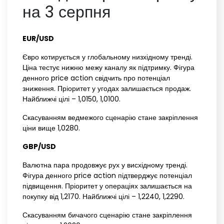
на 3 серпня
EUR/USD‌
Євро котирується у глобальному низхідному тренді.
Ціна тестує нижню межу каналу як підтримку. Фігура
денного price action свідчить про потенціал
зниження. Пріоритет у угодах залишається продаж.
Найближчі цілі – 1,0150, 1,0100.
Скасуванням ведмежого сценарію стане закріплення
ціни вище 1,0280.
GBP/USD‌ ‌
Валютна пара продовжує рух у висхідному тренді.
Фігура денного price action підтверджує потенціал
підвищення. Пріоритет у операціях залишається на
покупку від 1,2170. Найближчі цілі – 1,2240, 1,2290.
Скасуванням бичачого сценарію стане закріплення