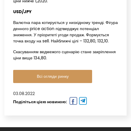
ціни нижче 1,2020.
USD/JPY‌ ‌
Валютна пара котирується у низхідному тренді. Фігура
денного price action підтверджує потенціал
зниження. У пріоритеті угоди продаж. Формується
точка входу на sell. Найближчі цілі – 132,80, 132,10.
Скасуванням ведмежого сценарію стане закріплення
ціни вище 134,80.
Всі огляди ринку
03.08.2022
Поділіться цією новиною: