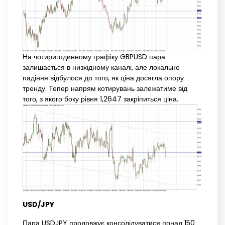
На чотиригодинному графіку GBPUSD пара
залишається в низхідному каналі, але локальне
падіння відбулося до того, як ціна досягла опору
тренду. Тепер напрям котирувань залежатиме від
того, з якого боку рівня 1,2647 закріпиться ціна.
USD/JPY
Пара USDJPY продовжує консолідуватися понад 150