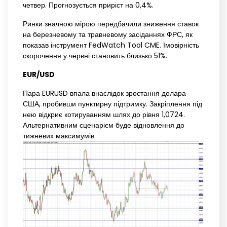
четвер. Прогнозується приріст на 0,4%.
Ринки значною мірою передбачили зниження ставок
на березневому та травневому засіданнях ФРС, як
показав інструмент FedWatch Tool CME. Імовірність
скорочення у червні становить близько 51%.
EUR/USD
Пара EURUSD впала внаслідок зростання долара
США, пробивши пунктирну підтримку. Закріплення під
нею відкриє котируванням шлях до рівня 1,0724.
Альтернативним сценарієм буде відновлення до
тижневих максимумів.