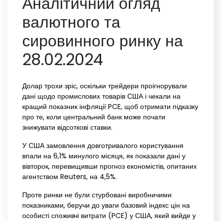
Аналітичний огляд
валютного та
сировинного ринку на
28.02.2024
Долар трохи зріс, оскільки трейдери проігнорували
дані щодо промислових товарів США і чекали на
кращий показник інфляції PCE, щоб отримати підказку
про те, коли центральний банк може почати
знижувати відсоткові ставки.
У США замовлення довготривалого користування
впали на 6,1% минулого місяця, як показали дані у
вівторок, перевищивши прогноз економістів, опитаних
агентством Reuters, на 4,5%.
Проте ринки не були стурбовані виробничими
показниками, беручи до уваги базовий індекс цін на
особисті споживчі витрати (PCE) у США, який вийде у