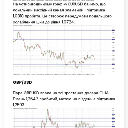
На чотиригодинному графіку EURUSD бачимо, що
локальний висхідний канал зламаний і підтримка
1,0818 пробита. Це створює передумови подальшого
ослаблення ціни до рівня 1,0724.
GBP/USD
Пара GBPUSD впала на тлі зростання долара США.
Рівень 1,2647 пробитий, метою на південь є підтримка
1,2503.