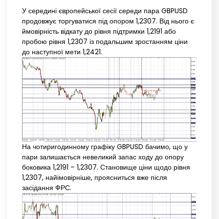
У середині європейської сесії середи пара GBPUSD
продовжує торгуватися під опором 1,2307. Від нього є
ймовірність відкату до рівня підтримки 1,2191 або
пробою рівня 1,2307 із подальшим зростанням ціни
до наступної мети 1,2421.
На чотиригодинному графіку GBPUSD бачимо, що у
пари залишається невеликий запас ходу до опору
боковика 1,2191 – 1,2307. Становище ціни щодо рівня
1,2307, найімовірніше, проясниться вже після
засідання ФРС.