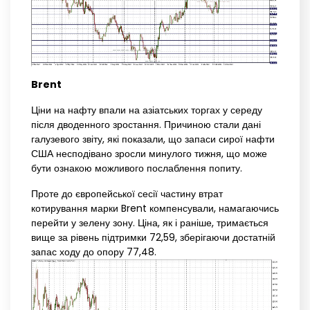
Brent
Ціни на нафту впали на азіатських торгах у середу
після дводенного зростання. Причиною стали дані
галузевого звіту, які показали, що запаси сирої нафти
США несподівано зросли минулого тижня, що може
бути ознакою можливого послаблення попиту.
Проте до європейської сесії частину втрат
котирування марки Brent компенсували, намагаючись
перейти у зелену зону. Ціна, як і раніше, тримається
вище за рівень підтримки 72,59, зберігаючи достатній
запас ходу до опору 77,48.