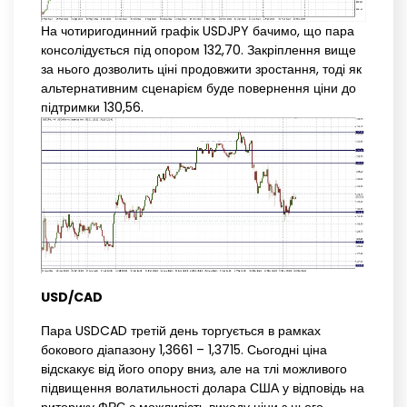
На чотиригодинний графік USDJPY бачимо, що пара
консолідується під опором 132,70. Закріплення вище
за нього дозволить ціні продовжити зростання, тоді як
альтернативним сценарієм буде повернення ціни до
підтримки 130,56.
USD/CAD
Пара USDCAD третій день торгується в рамках
бокового діапазону 1,3661 – 1,3715. Сьогодні ціна
відскакує від його опору вниз, але на тлі можливого
підвищення волатильності долара США у відповідь на
риторику ФРС є можливість виходу ціни з цього