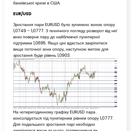
банківської кризи в США.
EUR/USD
Зростання пари EURUSD було зупинено зоною опору
1,0749 – 1,0777. З технічного погляду розворот від неї
вниз поверне пару до найближчої пунктирної
підтримки 1,0695. Якщо ціні вдасться закріпитися
вище поточної зони опору, наступною метою для
зростання буде рівень 1,0903.
На чотиригодинному графіку EURUSD пара
консолідується під пунктирним рівнем опору 1,0777.
Для подальшого зростання парі необхідно
закріпитися вище за нього, підтвердивши як