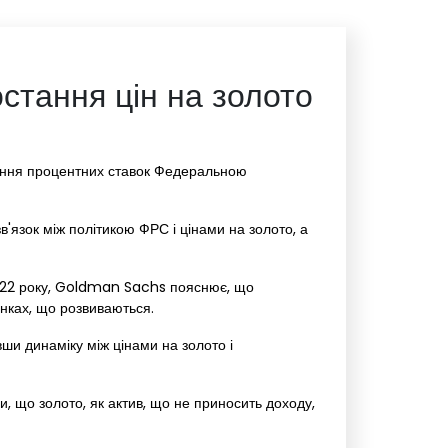
стання цін на золото
ження процентних ставок Федеральною
в'язок між політикою ФРС і цінами на золото, а
2022 року, Goldman Sachs пояснює, що
нках, що розвиваються.
вши динаміку між цінами на золото і
и, що золото, як актив, що не приносить доходу,