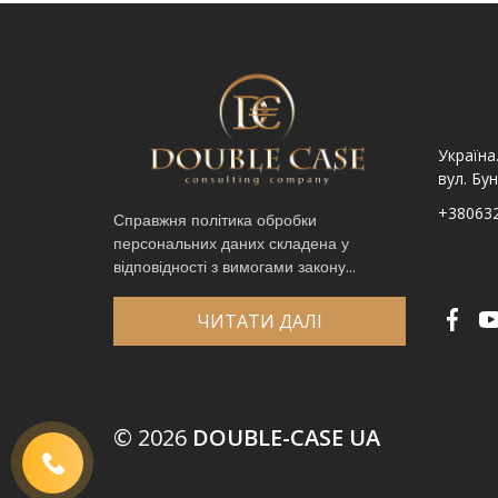
Україна. Львів вул.
Україна. Львів, просп.
Україна
Шпитальна, 9
Чорновола 67Г
вул. Бун
+380632341740
+380632341780
+38063
Справжня політика обробки
персональних даних складена у
Ім′я
*
відповідності з вимогами закону...
Телефон
*
Виберіть місто
*
ЧИТАТИ ДАЛІ
Код, зображений на картинці
*
© 2026
DOUBLE-CASE UA