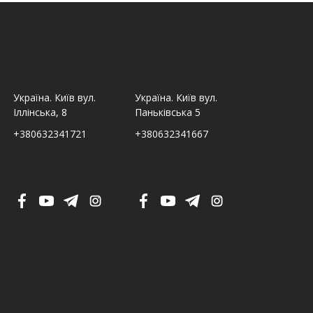
Україна. Київ вул.
Україна. Київ вул.
Україна. Льв
Іллінська, 8
Паньківська 5
Шпитальна,
+380632341721
+380632341667
+380632341