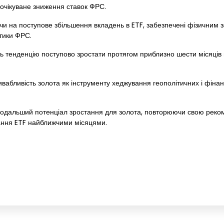
 очікуване зниження ставок ФРС.
 на поступове збільшення вкладень в ETF, забезпечені фізичним зо
тики ФРС.
ь тенденцію поступово зростати протягом приблизно шести місяців 
абливість золота як інструменту хеджування геополітичних і фіна
одальший потенціал зростання для золота, повторюючи свою реком
стання ETF найближчими місяцями.