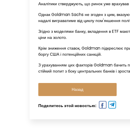
Аналітики стверджують, що ринок уже врахував
Однак Goldman Sachs не згоден з цим, вказуючи
надалі виграватиме від циклу пом'якшення полі
Згідно з моделями банку, вкладення в ETF мают
ціни на золото.
Крім зниження ставок, Goldman підкреслює прив
боргу США і потенційних санкцій.
З урахуванням цих факторів Goldman бачить п
стійкий попит з боку центральних банків і зро
Назад
Поделитесь этой новостью: