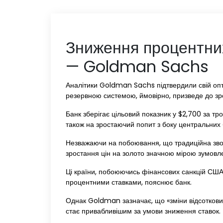
Зниження процентних
— Goldman Sachs
Аналітики Goldman Sachs підтвердили свій оп
резервною системою, ймовірно, призведе до зро
Банк зберігає цільовий показник у $2,700 за тр
також на зростаючий попит з боку центральних 
Незважаючи на побоювання, що традиційна звор
зростання цін на золото значною мірою зумовл
Ці країни, побоюючись фінансових санкцій США і
процентними ставками, пояснює банк.
Однак Goldman зазначає, що «зміни відсоткових 
стає привабливішим за умови зниження ставок.