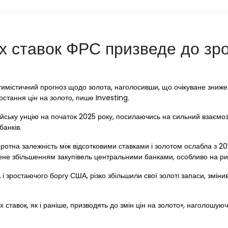
 ставок ФРС призведе до зро
тимістичний прогноз щодо золота, наголосивши, що очікуване зни
стання цін на золото, пише Investing.
ойську унцію на початок 2025 року, посилаючись на сильний взаємоз
банків.
отна залежність між відсотковими ставками і золотом ослабла з 
ене збільшенням закупівель центральними банками, особливо на ри
 зростаючого боргу США, різко збільшили свої золоті запаси, зміни
ставок, як і раніше, призводять до змін цін на золото», наголошуюч