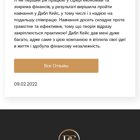
Я не перший рік працюю у сфері економіки та
зокрема фінансів, у результаті вирішила пройти
навчання у Дабл Кейс, у тому числі і з надією на
подальшу співпрацю. Навчання досить складне проте
грамотне та ефективне, тому що теорія відразу
закріплюється практикою! Дабл Кейс дав мені дуже
багато, адже саме з цією компанією я втілила свої ідеї
в життя і здобула фінансову незалежність.
Все Отзывы
09.02.2022