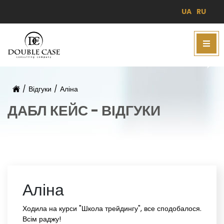
UA
RU
/
Відгуки
/
Аліна
ДАБЛ КЕЙС - ВІДГУКИ
Аліна
Ходила на курси "Школа трейдингу", все сподобалося.
Всім раджу!