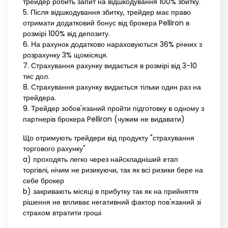
трейдер робить запит на відшкодування 100% збитку.
5. Після відшкодування збитку, трейдер має право
отримати додатковий бонус від брокера Pelliron в
розмірі 100% від депозиту.
6. На рахунок додатково нараховуються 36% річних з
розрахунку 3% щомісяця.
7. Страхування рахунку видається в розмірі від 3-10
тис дол.
8. Страхування рахунку видається тільки один раз на
трейдера.
9. Трейдер зобов'язаний пройти підготовку в одному з
партнерів брокера Pelliron (чужим не видавати)
Що отримують трейдери від продукту "страхування
торгового рахунку"
a) проходять легко через найскладніший етап
торгівлі, нічим не ризикуючи, так як всі ризики бере на
себе брокер
b) закривають місяці в прибутку так як на прийняття
рішення не впливає негативний фактор пов'язаний зі
страхом втратити гроші