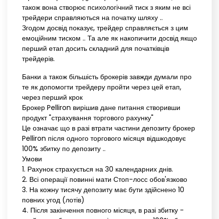
також вона створює психологічний тиск з яким не всі
трейдери справляються на початку шляху ..
Згодом досвід показує, трейдер справляється з цим
емоційним тиском .. Та але як накопичити досвід якщо
перший етап досить складний для початківців
трейдерів.
Банки а також більшість брокерів завжди думали про
те як допомогти трейдеру пройти через цей етап,
через перший крок
Брокер Pelliron вирішив дане питання створивши
продукт "страхування торгового рахунку"
Це означає що в разі втрати частини депозиту брокер
Pelliron після одного торгового місяця відшкодовує
100% збитку по депозиту ..
Умови
1. Рахунок страхується на 30 календарних днів.
2. Всі операції повинні мати Стоп-лосс обов'язково
3. На кожну тисячу депозиту має бути здійснено 10
повних угод (лотів)
4. Після закінчення повного місяця, в разі збитку -