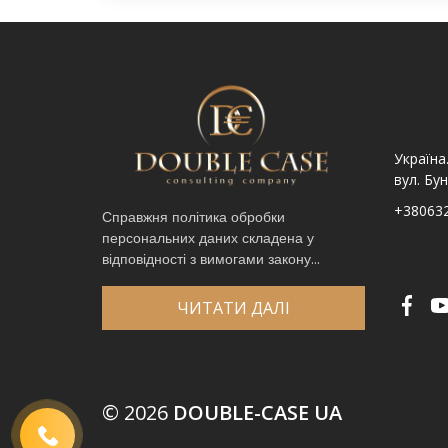
Україна. Львів вул.
Україна. Львів, просп.
Україна
Шпитальна, 9
Чорновола 67Г
вул. Бун
+380632341740
+380632341780
+38063
Справжня політика обробки
персональних даних складена у
Ім′я
*
відповідності з вимогами закону...
Телефон
*
Виберіть місто
*
ЧИТАТИ ДАЛІ
Код, зображений на картинці
*
© 2026
DOUBLE-CASE UA