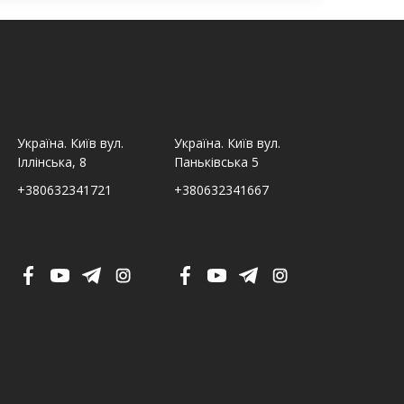
Україна. Київ вул.
Україна. Київ вул.
Україна. Льв
Іллінська, 8
Паньківська 5
Шпитальна,
+380632341721
+380632341667
+380632341