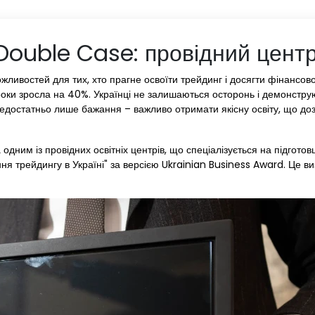
Double Case: провідний центр
ливостей для тих, хто прагне освоїти трейдинг і досягти фінансово
ні роки зросла на 40%. Українці не залишаються осторонь і демонстр
недостатньо лише бажання – важливо отримати якісну освіту, що доз
 одним із провідних освітніх центрів, що спеціалізується на підгото
я трейдингу в Україні" за версією Ukrainian Business Award. Це ви