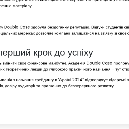
оєнню матеріалу.
ингу Double Case здобула бездоганну репутацію. Відгуки студентів св
ціальних мережах дозволяє компанії залишатися на зв’язку зі своєю
ерший крок до успіху
ь змінити своє фінансове майбутнє. Академія Double Case пропонує
рших теоретичних лекцій до глибокого практичного навчання – тут ст
нія з навчання трейдингу в Україні 2024" підтверджує лідерські п
тів, довіру аудиторії та прагнення до безперервного розвитку.