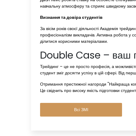
навчальну атмосферу та сприяє швидкому засв
Визнання та довіра студентів
За вісім років своєї діяльності Академія трейд
професіоналізм викладачів. Активна робота у со
ділитися корисними матеріалами.
Double Case – ваш п
Трейдинг – це не просто професія, а можливіст
студент зміг досягти успіху в цій сфері. Від пе
Отримання престижної нагороди "Найкраща компа
Це свідчить про високу якість підготовки студен
Всі ЗМІ