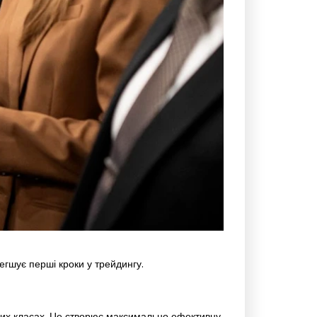
егшує перші кроки у трейдингу.
чних класах. Це створює максимально ефективну