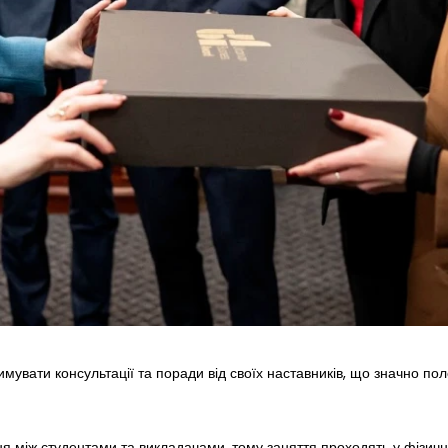
увати консультації та поради від своїх наставників, що значно пол
ння між студентами та викладачами, тому заняття проходять у фізи