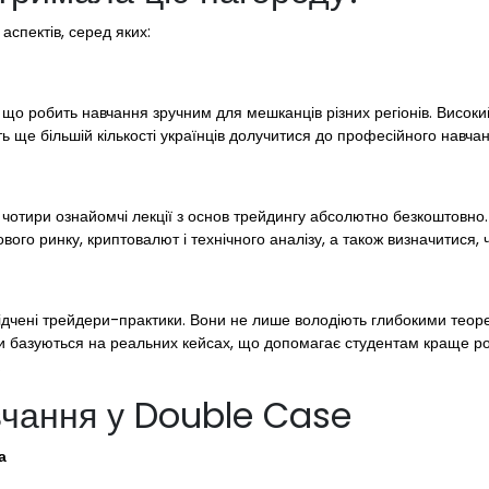
аспектів, серед яких:
, що робить навчання зручним для мешканців різних регіонів. Високи
 ще більшій кількості українців долучитися до професійного навчан
отири ознайомчі лекції з основ трейдингу абсолютно безкоштовно. 
вого ринку, криптовалют і технічного аналізу, а також визначитися, 
дчені трейдери-практики. Вони не лише володіють глибокими теор
ади базуються на реальних кейсах, що допомагає студентам краще р
.
вчання у Double Case
а