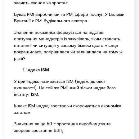
значить економіка зростає.
Буває PMI виробничий та PMI сфери послуг. У Великій
Британії є PMI будівельного сектора.
Значення показника формується на підставі
опитування менеджерів із закупівель, яким ставлять
питання: чи ситуація у вашому бізнесі цього місяця
покращилася, погіршилася чи залишилася на тому ж
рівні?
Індекс ISM
У цей індекс називається ISM (індекс ділової
активності). Це той же PMI, який тільки надає його
інститут ISM.
Індекс ISM надає, зростає чи скорочується економіка
загалом.
Значення вище 50 - зростання виробництва та
здорове зростання ВВП,