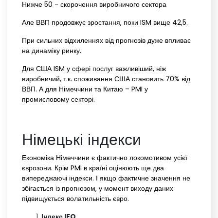
Нижче 50 - скорочення виробничого сектора
Але ВВП продовжує зростання, поки ISM вище 42,5.
При сильних відхиленнях від прогнозів дуже впливає
на динаміку ринку.
Для США ISM у сфері послуг важливіший, ніж
виробничий, т.к. споживання США становить 70% від
ВВП. А для Німеччини та Китаю – PMI у
промисловому секторі.
Німецькі індекси
Економіка Німеччини є фактично локомотивом усієї
єврозони. Крім PMI в країні оцінюють ще два
випереджаючі індекси. І якщо фактичне значення не
збігається із прогнозом, у момент виходу даних
підвищується волатильність євро.
Індекс IFO