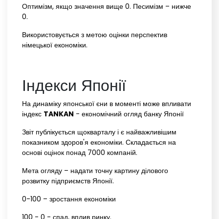
Оптимізм, якщо значення вище 0. Песимізм – нижче
0.
Використовується з метою оцінки перспектив
німецької економіки.
Індекси Японії
На динаміку японської єни в моменті може впливати
індекс
TANKAN
- економічний огляд банку Японії
Звіт публікується щокварталу і є найважливішим
показником здоров'я економіки. Складається на
основі оцінок понад 7000 компаній.
Мета огляду – надати точну картину ділового
розвитку підприємств Японії.
0-100 – зростання економіки
100 - 0 - спад, вплив ринку.