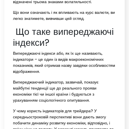
відзначені трьома знаками волатильності.
Що вони означають і як впливають на курс валюти, ви
легко знатимете, вивчивши цей огляд.
Що таке випереджаючі
індекси?
Випереджаючі індекси або, як їх ще називають,
індикатори – це один із видів макроекономічних
показників, який отримав назву завдяки особливостям
відображення.
Випереджаючий індикатор, зазвичай, показує
майбутні тенденції ще до реального прояви
економіки тієї чи іншої країни і будуються з
урахуванням соціологічного опитування.
У чому користь індикаторів для трейдера? У
середньостроковій перспективі вони дають змогу
побачити динаміку розвитку економіки, відповідно, і