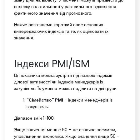
зміну ціни на валюту. У моменті можуть призвести до
сплеску волатильності у разі сильного відхилення
фактичного значення від прогнозного.
Нижче розглянемо короткий опис основних
випереджаючих індексів та те, як оцінювати їх
значення.
Індекси PMI/ISM
Ці показники можна зустріти під назвою індексів
ділової активності чи індексів менеджерів із
закупівель. Їх умовно можна поділити на дві групи.
"Сімейство" PMI
- індекси менеджерів із
закупівель.
Діапазон змін 1-100
Якщо значення менше 50 – це означає песимізм,
уповільнення економіки. Якщо значення вище 50 –