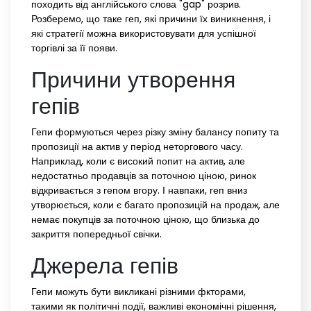
походить від англійського слова "gap" розрив.
Розберемо, що таке геп, які причини їх виникнення, і
які стратегії можна використовувати для успішної
торгівлі за її появи.
Причини утворення
гепів
Гепи формуються через різку зміну балансу попиту та
пропозиції на актив у період неторгового часу.
Наприклад, коли є високий попит на актив, але
недостатньо продавців за поточною ціною, ринок
відкривається з гепом вгору. І навпаки, геп вниз
утворюється, коли є багато пропозицій на продаж, але
немає покупців за поточною ціною, що близька до
закриття попередньої свічки.
Джерела гепів
Гепи можуть бути викликані різними фкторами,
такими як політичні події, важливі економічні рішення,