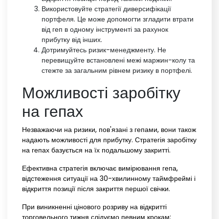
Використовуйте стратегії диверсифікації
портфеля. Це може допомогти згладити втрати
від геп в одному інструменті за рахунок
прибутку від інших.
Дотримуйтесь ризик-менеджменту. Не
перевищуйте встановлені межі маржин-колу та
стежте за загальним рівнем ризику в портфелі.
Можливості заробітку
на гепах
Незважаючи на ризики, пов'язані з гепами, вони також
надають можливості для прибутку. Стратегія заробітку
на гепах базується на їх подальшому закритті.
Ефективна стратегія включає вимірювання гепа,
відстеження ситуації на 30-хвилинному таймфреймі і
відкриття позиції після закриття першої свічки.
При виникненні цінового розриву на відкритті
торговельного тижня слідуємо певним крокам: