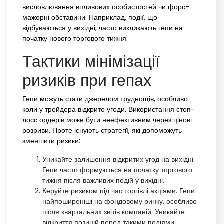
висловлювання впливових особистостей чи форс-
мажорні обставини. Наприклад, події, що
відбуваються у вихідні, часто викликають гепи на
початку нового торгового тижня.
Тактики мінімізації
ризиків при гепах
Гепи можуть стати джерелом труднощів, особливо
коли у трейдера відкрито угоди. Використання стоп-
лосс ордерів може бути неефективним через цінові
розриви. Проте існують стратегії, які допоможуть
зменшити ризики:
Уникайте залишення відкритих угод на вихідні.
Гепи часто формуються на початку торгового
тижня після важливих подій у вихідні.
Керуйте ризиком під час торгівлі акціями. Гепи
найпоширеніші на фондовому ринку, особливо
після квартальних звітів компаній. Уникайте
відкриття позицій перед такими подіями.