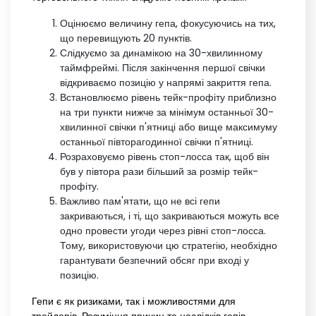
Оцінюємо величину гепа, фокусуючись на тих,
що перевищують 20 пунктів.
Слідкуємо за динамікою на 30-хвилинному
таймфреймі. Після закінчення першої свічки
відкриваємо позицію у напрямі закриття гепа.
Встановлюємо рівень тейк-профіту приблизно
на три пункти нижче за мінімум останньої 30-
хвилинної свічки п'ятниці або вище максимуму
останньої півторагодинної свічки п'ятниці.
Розраховуємо рівень стоп-лосса так, щоб він
був у півтора рази більший за розмір тейк-
профіту.
Важливо пам'ятати, що не всі гепи
закриваються, і ті, що закриваються можуть все
одно провести угоди через рівні стоп-лосса.
Тому, використовуючи цю стратегію, необхідно
гарантувати безпечний обсяг при вході у
позицію.
Гепи є як ризиками, так і можливостями для