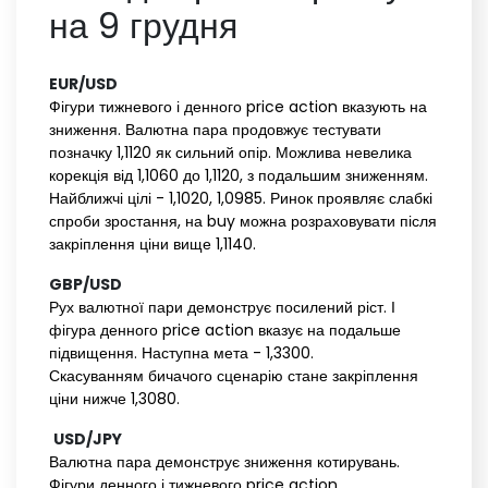
на 9 грудня
EUR/USD‌
‌
Фігури тижневого і денного price action вказують на
зниження. Валютна пара продовжує тестувати
позначку 1,1120 як сильний опір. Можлива невелика
корекція від 1,1060 до 1,1120, з подальшим зниженням.
Найближчі цілі - 1,1020, 1,0985. Ринок проявляє слабкі
спроби зростання, на buy можна розраховувати після
закріплення ціни вище 1,1140.
GBP/USD‌
‌
Рух валютної пари демонструє посилений ріст. І
фігура денного price action вказує на подальше
підвищення. Наступна мета - 1,3300.
Скасуванням бичачого сценарію стане закріплення
ціни нижче 1,3080.
‌
USD/JPY‌
Валютна пара демонструє зниження котирувань.
Фігури денного і тижневого price action