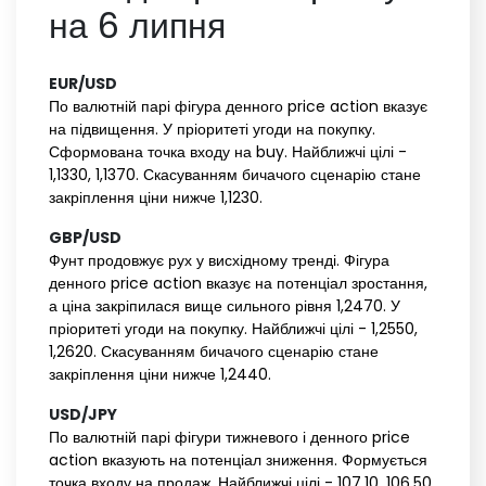
на 6 липня
EUR/USD‌ ‌
По валютній парі фігура денного price action вказує
на підвищення. У пріоритеті угоди на покупку.
Сформована точка входу на buy. Найближчі цілі -
1,1330, 1,1370. Скасуванням бичачого сценарію стане
закріплення ціни нижче 1,1230.
GBP/USD‌ ‌
Фунт продовжує рух у висхідному тренді. Фігура
денного price action вказує на потенціал зростання,
а ціна закріпилася вище сильного рівня 1,2470. У
пріоритеті угоди на покупку. Найближчі цілі - 1,2550,
1,2620. Скасуванням бичачого сценарію стане
закріплення ціни нижче 1,2440.
USD/JPY‌ ‌
По валютній парі фігури тижневого і денного price
action вказують на потенціал зниження. Формується
точка входу на продаж. Найближчі цілі - 107,10, 106,50.