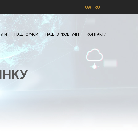
UA
RU
УГИ
НАШІ ОФІСИ
НАШІ ЗІРКОВІ УЧНІ
КОНТАКТИ
ИНКУ