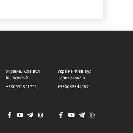
Україна. Київ вул.
Україна. Київ вул.
Україна. Льв
Іллінська, 8
Паньківська 5
Шпитальна,
+380632341721
+380632341667
+380632341