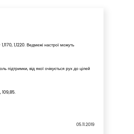
1,1170, 1,1220. Ведмежі настрої можуть
ль підтримки, від якої очікується рух до цілей
 109,85.
05.11.2019