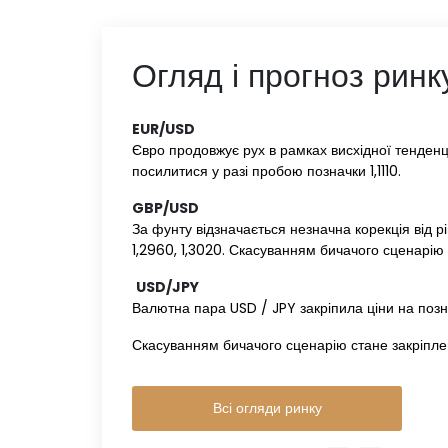
Огляд і прогноз ринк
EUR/USD‌
‌
Євро продовжує рух в рамках висхідної тенденції.
посилитися у разі пробою позначки 1,1110.
GBP/USD‌
‌
За фунту відзначається незначна корекція від рі
1,2960, 1,3020. Скасуванням бичачого сценарію 
‌
USD/JPY‌
‌
Валютна пара USD / JPY закріпила ціни на познач
Скасуванням бичачого сценарію стане закріпле
Всі огляди ринку