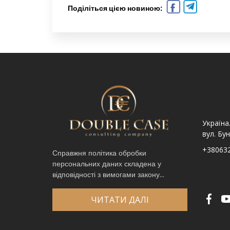
Поділіться цією новиною:
Україна. Львів вул.
Україна. Львів, просп.
Україна
Шпитальна, 9
Чорновола 67Г
вул. Бун
+380632341740
+380632341780
+38063
Справжня політика обробки
персональних даних складена у
Ім′я
*
відповідності з вимогами закону...
Телефон
*
Виберіть місто
*
ЧИТАТИ ДАЛІ
Код, зображений на картинці
*