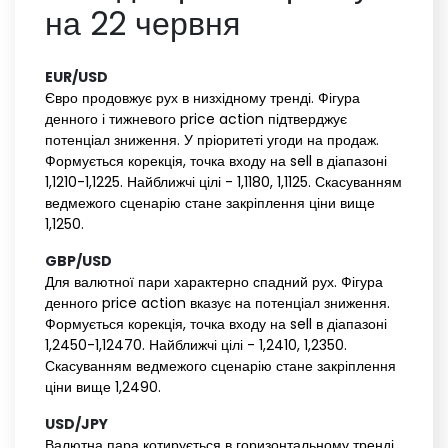
на 22 червня
EUR/USD‌ ‌
Євро продовжує рух в низхідному тренді. Фігура
денного і тижневого price action підтверджує
потенціал зниження. У пріоритеті угоди на продаж.
Формується корекція, точка входу на sell в діапазоні
1,1210-1,1225. Найближчі цілі - 1,1180, 1,1125. Скасуванням
ведмежого сценарію стане закріплення ціни вище
1,1250.
GBP/USD‌ ‌
Для валютної пари характерно спадний рух. Фігура
денного price action вказує на потенціал зниження.
Формується корекція, точка входу на sell в діапазоні
1,2450-1,12470. Найближчі цілі - 1,2410, 1,2350.
Скасуванням ведмежого сценарію стане закріплення
ціни вище 1,2490.
USD/JPY‌ ‌
Валютна пара котирується в горизонтальному тренді.