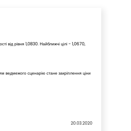
і від рівня 1,0830. Найближчі цілі - 1,0670,
ням ведмежого сценарію стане закріплення ціни
20.03.2020