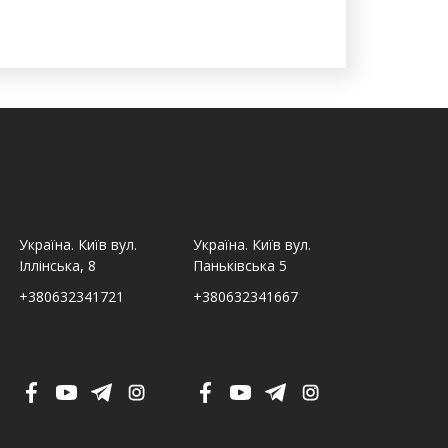
Україна. Київ вул.
Україна. Київ вул.
Україна. Льв
Іллінська, 8
Паньківська 5
Шпитальна,
+380632341721
+380632341667
+380632341