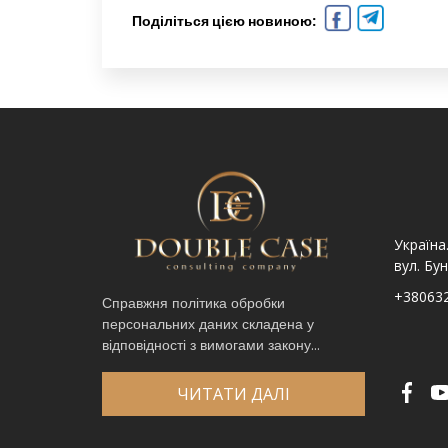
Поділіться цією новиною:
Україна. Львів вул.
Україна. Львів, просп.
Україна
Шпитальна, 9
Чорновола 67Г
вул. Бун
+380632341740
+380632341780
+38063
Справжня політика обробки
персональних даних складена у
Ім′я
*
відповідності з вимогами закону...
Телефон
*
Виберіть місто
*
ЧИТАТИ ДАЛІ
Код, зображений на картинці
*