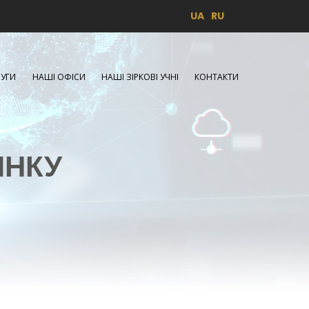
UA
RU
УГИ
НАШІ ОФІСИ
НАШІ ЗІРКОВІ УЧНІ
КОНТАКТИ
ИНКУ