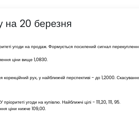
у на 20 березня
ритеті угоди на продаж. Формується посилений сигнал перекупленност
ення ціни вище 1,0830.
я корекційний рух, у найближчій перспективі - до 1,2000. Скасуван
ріоритеті угоди на купівлю. Найближчі цілі - 111,20, 111, 95.
ння ціни нижче 109,00.