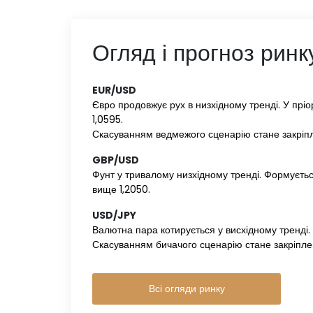
Огляд і прогноз ринк
EUR/USD‌ ‌
Євро продовжує рух в низхідному тренді. У пріо
1,0595.
Скасуванням ведмежого сценарію стане закріпл
GBP/USD‌ ‌
Фунт у тривалому низхідному тренді. Формуєтьс
вище 1,2050.
USD/JPY‌ ‌
Валютна пара котирується у висхідному тренді. У п
Скасуванням бичачого сценарію стане закріпле
Всі огляди ринку