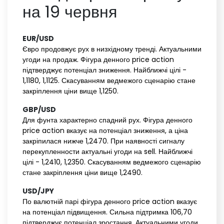
на 19 червня
EUR/USD‌ ‌
Євро продовжує рух в низхідному тренді. Актуальними
угоди на продаж. Фігура денного price action
підтверджує потенціал зниження. Найближчі цілі -
1,1180, 1,1125. Скасуванням ведмежого сценарію стане
закріплення ціни вище 1,1250.
GBP/USD‌ ‌
Для фунта характерно спадний рух. Фігура денного
price action вказує на потенціал зниження, а ціна
закріпилася нижче 1,2470. При наявності сигналу
перекупленности актуальні угоди на sell. Найближчі
цілі - 1,2410, 1,2350. Скасуванням ведмежого сценарію
стане закріплення ціни вище 1,2490.
USD/JPY‌ ‌
По валютній парі фігура денного price action вказує
на потенціал підвищення. Сильна підтримка 106,70
підтверджує потенціал зростання. Актуальними угоди