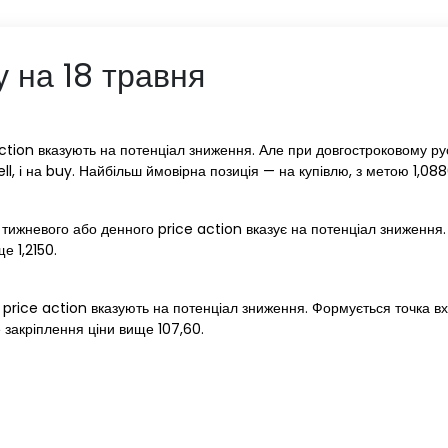
у на 18 травня
ction вказують на потенціал зниження. Але при довгостроковому рус
ell, і на buy. Найбільш ймовірна позиція — на купівлю, з метою 1,088
 тижневого або денного price action вказує на потенціал зниження. 
е 1,2150.
price action вказують на потенціал зниження. Формується точка входу
 закріплення ціни вище 107,60.