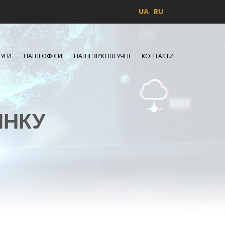
UA
RU
УГИ
НАШІ ОФІСИ
НАШІ ЗІРКОВІ УЧНІ
КОНТАКТИ
ИНКУ