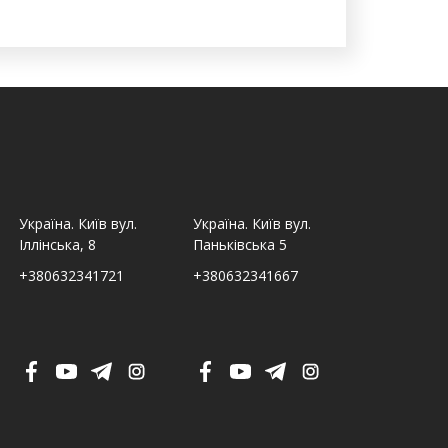
Україна. Київ вул.
Україна. Київ вул.
Україна. Льв
Іллінська, 8
Паньківська 5
Шпитальна,
+380632341721
+380632341667
+380632341