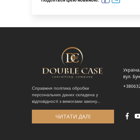
Україна. Львів вул.
Україна. Львів, просп.
Україна
Шпитальна, 9
Чорновола 67Г
вул. Бун
+380632341740
+380632341780
+38063
Справжня політика обробки
персональних даних складена у
Ім′я
*
відповідності з вимогами закону...
Телефон
*
Виберіть місто
*
ЧИТАТИ ДАЛІ
Код, зображений на картинці
*