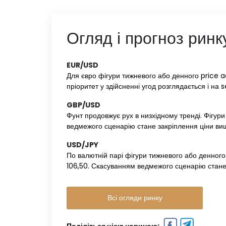
Огляд і прогноз ринк
EUR/USD‌ ‌
Для євро фігури тижневого або денного price a
пріоритет у здійсненні угод розглядається і на s
GBP/USD‌ ‌
Фунт продовжує рух в низхідному тренді. Фігури
ведмежого сценарію стане закріплення ціни вищ
USD/JPY‌ ‌
По валютній парі фігури тижневого або денного 
106,50. Скасуванням ведмежого сценарію стане
Всі огляди ринку
Поділіться цією новиною: