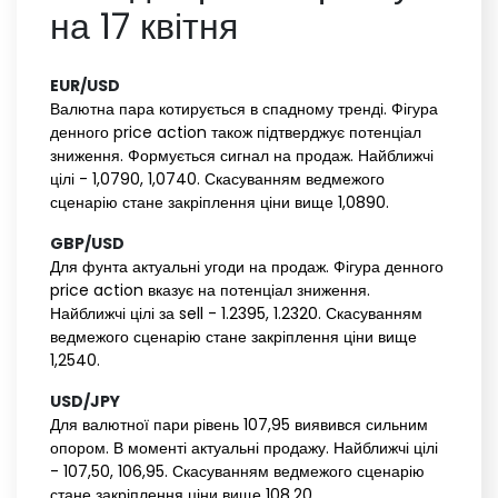
на 17 квітня
EUR/USD‌ ‌
Валютна пара котирується в спадному тренді. Фігура
денного price action також підтверджує потенціал
зниження. Формується сигнал на продаж. Найближчі
цілі - 1,0790, 1,0740. Скасуванням ведмежого
сценарію стане закріплення ціни вище 1,0890.
GBP/USD‌ ‌
Для фунта актуальні угоди на продаж. Фігура денного
price action вказує на потенціал зниження.
Найближчі цілі за sell - 1.2395, 1.2320. Скасуванням
ведмежого сценарію стане закріплення ціни вище
1,2540.
USD/JPY‌ ‌
Для валютної пари рівень 107,95 виявився сильним
опором. В моменті актуальні продажу. Найближчі цілі
- 107,50, 106,95. Скасуванням ведмежого сценарію
стане закріплення ціни вище 108,20.