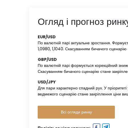
Огляд і прогноз ринку
EUR/USD‌ ‌
По валютній парі актуальне зростання. Формуєть
1,0980, 1,1040. Скасуванням бичачого сценарію 
GBP/USD‌ ‌
По валютній парі формується корекційний зниже
Скасуванням бичачого сценарію стане закріпле
USD/JPY‌ ‌
Для пари характерно спадний рух. У пріоритеті 
ведмежого сценарію стане закріплення ціни вищ
Всі огляди ринку
Поділіться цією новиною: