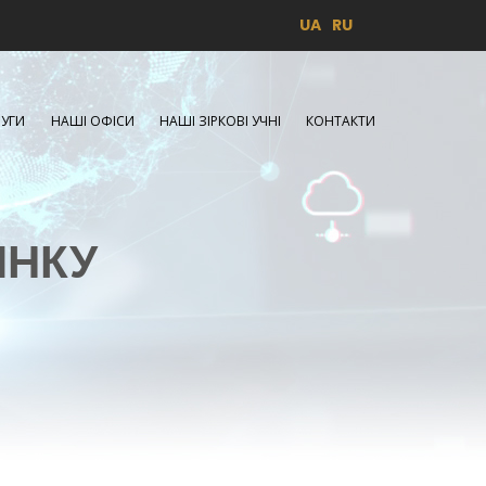
UA
RU
УГИ
НАШІ ОФІСИ
НАШІ ЗІРКОВІ УЧНІ
КОНТАКТИ
ИНКУ