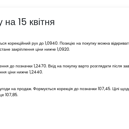
 на 15 квітня
ся корекційний рух до 1,0940. Позицію на покупку можна відкривати
стане закріплення ціни нижче 1,0920.
ння до позначки 1,2470. Вхід на покупку варто розглядати після з
ння ціни нижче 1,2440.
угоди на продаж. Формується корекція до позначки 107,45. Цілі щод
е 107,85.