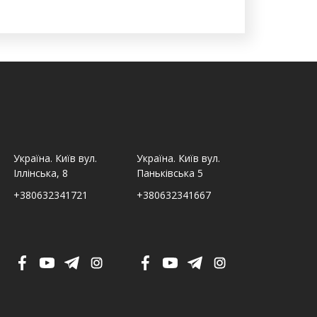
Україна. Київ вул.
Україна. Київ вул.
Україна. Льв
Іллінська, 8
Паньківська 5
Шпитальна,
+380632341721
+380632341667
+380632341