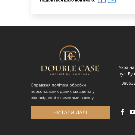
Україна. Львів вул.
Україна. Львів, просп.
Україна
Шпитальна, 9
Чорновола 67Г
вул. Бун
+380632341740
+380632341780
+38063
Справжня політика обробки
персональних даних складена у
Ім′я
*
відповідності з вимогами закону...
Телефон
*
Виберіть місто
*
ЧИТАТИ ДАЛІ
Код, зображений на картинці
*