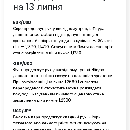
на 13 липня
EUR/USD‌ ‌
Євро продовжує рух у висхідному тренді. Фігура
денного price action підтверджує потенціал
зростання. У пріоритеті угоди на купівлю. Найближчі
цілі — 1,1370, 1,1420. Скасуванням бичачого сценарію
стане закріплення ціни нижче 1,1230.
GBP/USD‌ ‌
Фунт продовжує рух у висхідному тренді. Фігура
денного price action вказує на потенціал зростання.
При закріпленні ціни вище 1,2680 і сигналом
перепроданості стохастика можна розглядати
покупку. Скасуванням бичачого сценарію стане
закріплення ціни нижче 1,2580.
USD/JPY‌ ‌
Валютна пара продовжує спадний рух. Фігури
тижневого або денного price action вказують на
потенціал зниження. При сигналі перекупленності