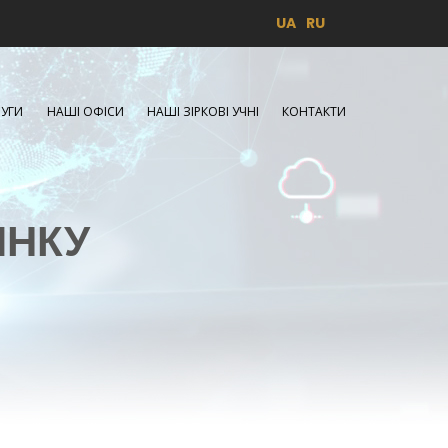
UA
RU
УГИ
НАШІ ОФІСИ
НАШІ ЗІРКОВІ УЧНІ
КОНТАКТИ
ИНКУ