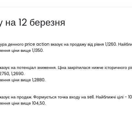
у на 12 березня
 денного price action вказує на продажу від рівня 1,1260. Найближчі 
ення ціни вище 1,1350.
вказує на потенціал зниження. Ціна закріпилася нижче історичного р
2750, 1,2690.
ення ціни вище 1,2880.
азує на продаж. Формується точка входу на sell. Найближчі цілі - 10
ення ціни вище 104,50.