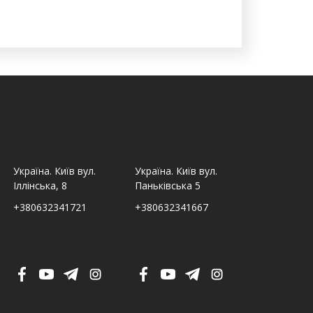
Україна. Київ вул.
Україна. Київ вул.
Україна. Льв
Іллінська, 8
Паньківська 5
Шпитальна,
+380632341721
+380632341667
+380632341