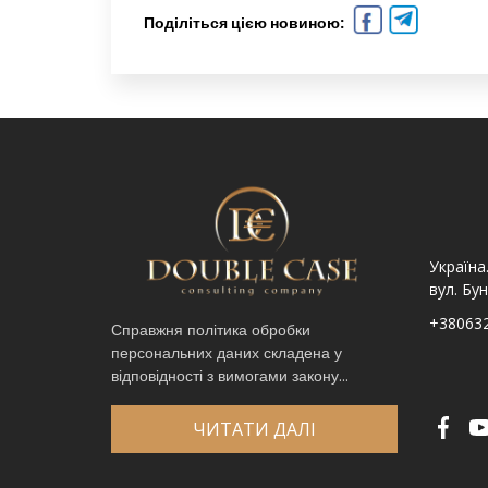
Поділіться цією новиною:
Україна. Львів вул.
Україна. Львів, просп.
Україна
Шпитальна, 9
Чорновола 67Г
вул. Бун
+380632341740
+380632341780
+38063
Справжня політика обробки
персональних даних складена у
Ім′я
*
відповідності з вимогами закону...
Телефон
*
Виберіть місто
*
ЧИТАТИ ДАЛІ
Код, зображений на картинці
*