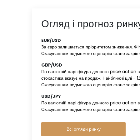
Огляд і прогноз ринк
EUR/USD‌ ‌
За євро залишається пріоритетом зниження. Фігура
Скасуванням ведмежого сценарію стане закріпл
GBP/USD‌ ‌
По валютній парі фігура денного price action 
стохастика вказує на продаж. Найближчі цілі - 1,
Скасуванням ведмежого сценарію стане закріпл
USD/JPY‌ ‌
По валютній парі фігура денного price action вк
Скасуванням ведмежого сценарію стане закріпл
Всі огляди ринку