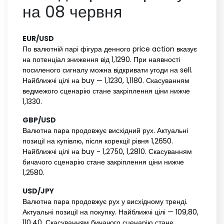
на 08 червня
EUR/USD‌ ‌
По валютній парі фігура денного price action вказує
на потенціал зниження від 1,1290. При наявності
посиленого сигналу можна відкривати угоди на sell.
Найближчі цілі на buy — 1,1230, 1,1180. Скасуванням
ведмежого сценарію стане закріплення ціни нижче
1,1330.
GBP/USD‌ ‌
Валютна пара продовжує висхідний рух. Актуальні
позиції на купівлю, після корекції рівня 1,2650.
Найближчі цілі на buy - 1,2750, 1,2810. Скасуванням
бичачого сценарію стане закріплення ціни нижче
1,2580.
USD/JPY‌ ‌
Валютна пара продовжує рух у висхідному тренді.
Актуальні позиції на покупку. Найближчі цілі — 109,80,
110,40. Скасуванням бичачого сценарію стане