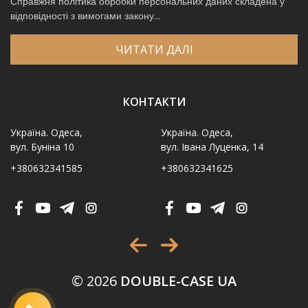
Справжня політика обробки персональних даних складена у
відповідності з вимогами закону...
ЧИТАТИ ДАЛІ
КОНТАКТИ
Україна. Одеса,
Україна. Одеса,
вул. Буніна 10
вул. Івана Луценка, 14
+380632341585
+380632341625
Ім′я
*
Телефон
*
Виберіть місто
*
© 2026
DOUBLE-CASE UA
Код, зображений на картинці
*