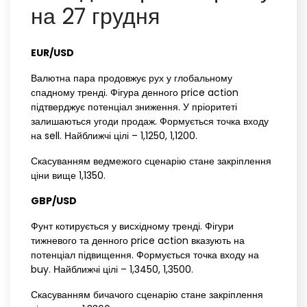
на 27 грудня
EUR/USD‌ ‌
Валютна пара продовжує рух у глобальному
спадному тренді. Фігура денного price action
підтверджує потенціал зниження. У пріоритеті
залишаються угоди продаж. Формується точка входу
на sell. Найближчі цілі – 1,1250, 1,1200.
Скасуванням ведмежого сценарію стане закріплення
ціни вище 1,1350.
GBP/USD‌ ‌
Фунт котирується у висхідному тренді. Фігури
тижневого та денного price action вказують на
потенціал підвищення. Формується точка входу на
buy. Найближчі цілі – 1,3450, 1,3500.
Скасуванням бичачого сценарію стане закріплення