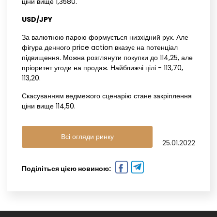
ціни вище 1,3580.
USD/JPY‌ ‌
За валютною парою формується низхідний рух. Але
фігура денного price action вказує на потенціал
підвищення. Можна розглянути покупки до 114,25, але
пріоритет угоди на продаж. Найближчі цілі - 113,70,
113,20.
Скасуванням ведмежого сценарію стане закріплення
ціни вище 114,50.
Всі огляди ринку
25.01.2022
Поділіться цією новиною: