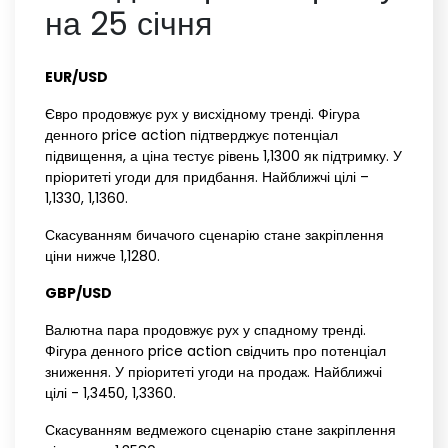
на 25 січня
EUR/USD‌ ‌
Євро продовжує рух у висхідному тренді. Фігура
денного price action підтверджує потенціал
підвищення, а ціна тестує рівень 1,1300 як підтримку. У
пріоритеті угоди для придбання. Найближчі цілі –
1,1330, 1,1360.
Скасуванням бичачого сценарію стане закріплення
ціни нижче 1,1280.
GBP/USD‌ ‌
Валютна пара продовжує рух у спадному тренді.
Фігура денного price action свідчить про потенціал
зниження. У пріоритеті угоди на продаж. Найближчі
цілі - 1,3450, 1,3360.
Скасуванням ведмежого сценарію стане закріплення