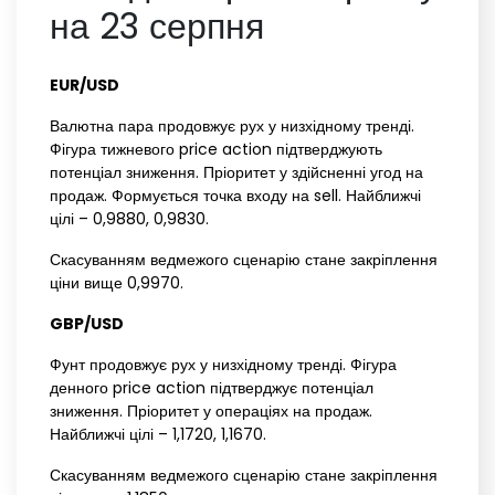
на 23 серпня
EUR/USD‌
Валютна пара продовжує рух у низхідному тренді.
Фігура тижневого price action підтверджують
потенціал зниження. Пріоритет у здійсненні угод на
продаж. Формується точка входу на sell. Найближчі
цілі – 0,9880, 0,9830.
Скасуванням ведмежого сценарію стане закріплення
ціни вище 0,9970.
GBP/USD‌ ‌
Фунт продовжує рух у низхідному тренді. Фігура
денного price action підтверджує потенціал
зниження. Пріоритет у операціях на продаж.
Найближчі цілі – 1,1720, 1,1670.
Скасуванням ведмежого сценарію стане закріплення