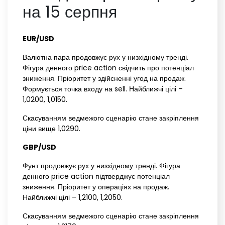
на 15 серпня
EUR/USD‌
Валютна пара продовжує рух у низхідному тренді.
Фігура денного price action свідчить про потенціал
зниження. Пріоритет у здійсненні угод на продаж.
Формується точка входу на sell. Найближчі цілі –
1,0200, 1,0150.
Скасуванням ведмежого сценарію стане закріплення
ціни вище 1,0290.
GBP/USD‌ ‌
Фунт продовжує рух у низхідному тренді. Фігура
денного price action підтверджує потенціал
зниження. Пріоритет у операціях на продаж.
Найближчі цілі – 1,2100, 1,2050.
Скасуванням ведмежого сценарію стане закріплення