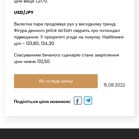
ціни вище 1,2170.
USD/JPY‌ ‌
Валютна пара продовжує рух у висхідному тренді.
Фігура денного price action свідчить про потенціал
підвищення. У пріоритеті угоди на покупку. Найближчі
цілі – 133,80, 134,30.
Скасуванням бичачого сценарію стане закріплення
ціни нижче 132,50.
Всі огляди ринку
15.08.2022
Поділіться цією новиною: