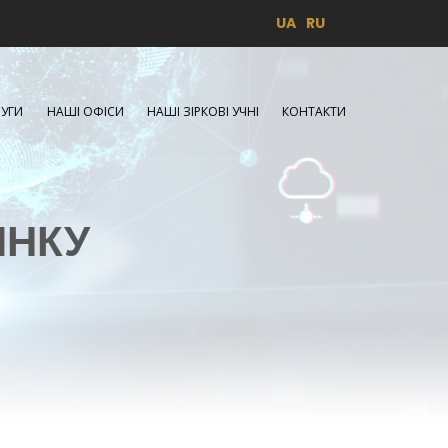
UA
RU
УГИ
НАШІ ОФІСИ
НАШІ ЗІРКОВІ УЧНІ
КОНТАКТИ
ИНКУ