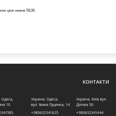
я ціни нижче 113,10.
КОНТАКТИ
. Одеса,
Україна. Одеса,
Україна. Київ вул.
іна 10
вул. Івана Луценка, 14
Ділова 5Б
2341585
+380632341625
+380632341644