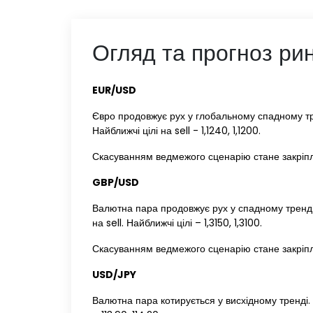
Огляд та прогноз рин
EUR/USD‌ ‌
Євро продовжує рух у глобальному спадному тре
Найближчі цілі на sell - 1,1240, 1,1200.
Скасуванням ведмежого сценарію стане закріпл
GBP/USD‌ ‌
Валютна пара продовжує рух у спадному тренді.
на sell. Найближчі цілі – 1,3150, 1,3100.
Скасуванням ведмежого сценарію стане закріпл
USD/JPY‌ ‌
Валютна пара котирується у висхідному тренді. 