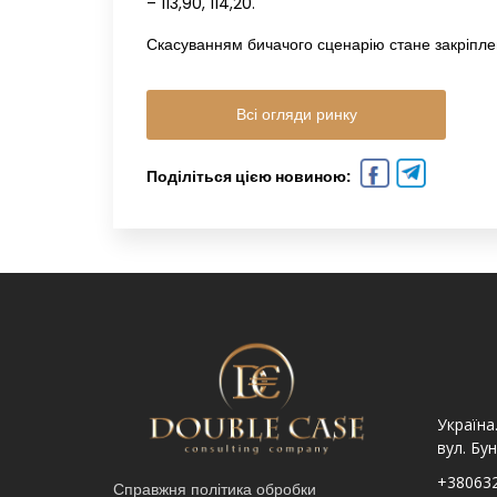
– 113,90, 114,20.
Скасуванням бичачого сценарію стане закріпленн
Всі огляди ринку
Поділіться цією новиною:
Україна. Львів вул.
Україна. Львів, просп.
Україна
Шпитальна, 9
Чорновола 67Г
вул. Бун
+380632341740
+380632341780
+38063
Справжня політика обробки