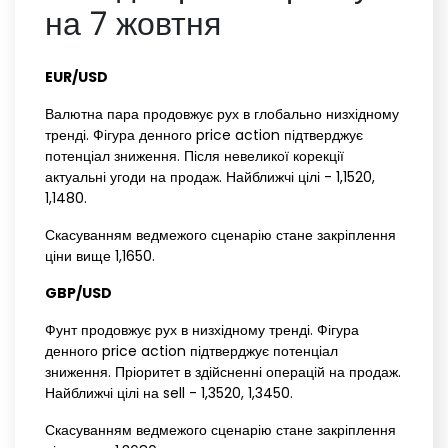
на 7 жовтня
EUR/USD
Валютна пара продовжує рух в глобально низхідному
тренді. Фігура денного price action підтверджує
потенціал зниження. Після невеликої корекції
актуальні угоди на продаж. Найближчі цілі - 1,1520,
1,1480.
Скасуванням ведмежого сценарію стане закріплення
ціни вище 1,1650.
GBP/USD
Фунт продовжує рух в низхідному тренді. Фігура
денного price action підтверджує потенціал
зниження. Пріоритет в здійсненні операцій на продаж.
Найближчі цілі на sell - 1,3520, 1,3450.
Скасуванням ведмежого сценарію стане закріплення