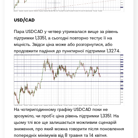
USD/CAD
Пара USDCAD у четвер утрималася вище за рівень
підтримки 1,3351, а сьогодні повторно тестує її на
міцність. Звідси ціна може або розгорнутися, або
продовжити падіння до пунктирної підтримки 1,3274.
На чотиригодинному графіку USDCAD поки не
зрозуміло, чи проб'є ціна рівень підтримки 1,3351. На
цьому тлі все ще залишається можливим сценарій
зниження, про який можна говорити після поновлення
попередніх мінімумів від 8 травня та 14 квітня.