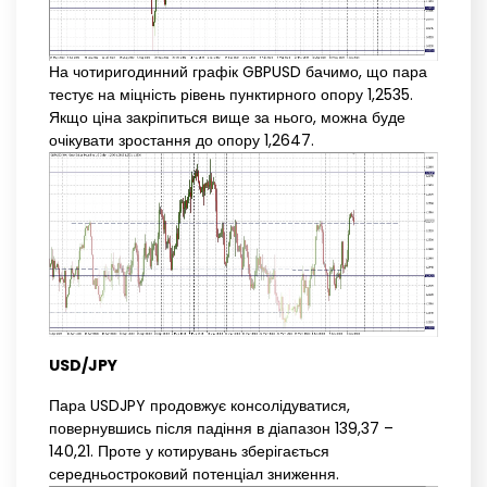
На чотиригодинний графік GBPUSD бачимо, що пара
тестує на міцність рівень пунктирного опору 1,2535.
Якщо ціна закріпиться вище за нього, можна буде
очікувати зростання до опору 1,2647.
USD/JPY
Пара USDJPY продовжує консолідуватися,
повернувшись після падіння в діапазон 139,37 –
140,21. Проте у котирувань зберігається
середньостроковий потенціал зниження.