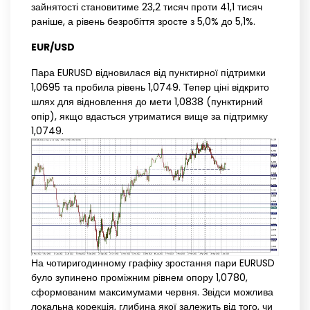
зайнятості становитиме 23,2 тисяч проти 41,1 тисяч
раніше, а рівень безробіття зросте з 5,0% до 5,1%.
EUR/USD
Пара EURUSD відновилася від пунктирної підтримки
1,0695 та пробила рівень 1,0749. Тепер ціні відкрито
шлях для відновлення до мети 1,0838 (пунктирний
опір), якщо вдасться утриматися вище за підтримку
1,0749.
На чотиригодинному графіку зростання пари EURUSD
було зупинено проміжним рівнем опору 1,0780,
сформованим максимумами червня. Звідси можлива
локальна корекція, глибина якої залежить від того, чи