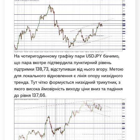
На чотиригодинному графіку пари USDJPY бачимо,
що пара вкотре підтвердила пунктирний рівень
підтримки 138,73, відступивши від нього вгору. Метою
для локального відновлення є лінія опору низхідного
тренда. Тут чітко формується низхідний трикутник, з
якого висока ймовірність виходу ціни вниз та падіння
до рівня 137,66.