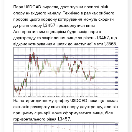
Пара USDCAD виросла, досягнувши похилої лінії
опору низхідного каналу. Технічно в рамках хибного
пробою цього кордону котирування можуть сходити
до рівня опору 1,3457 і розвернутися вниз.
Альтернативним сценарієм буде вихід пари з
даунтренду та закріплення вище за рівень 1,3457, що
відкриє котируванням шлях до наступної мети 1,3565.
На чотиригодинному графіку USDCAD поки що немає
сигналів розвороту вниз від опору даунтренду, але він
при цьому сценарії може сформуватися вище, біля
горизонтального рівня 1,3457.