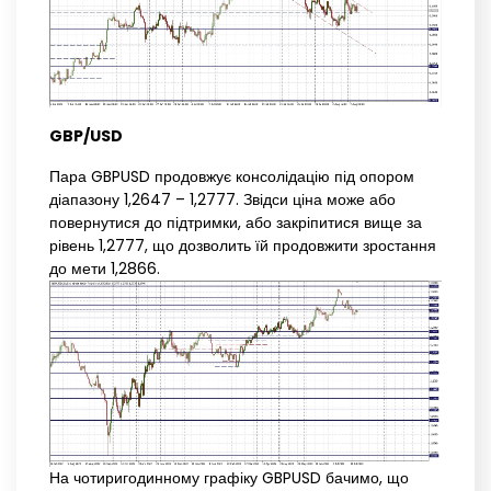
GBP/USD
Пара GBPUSD продовжує консолідацію під опором
діапазону 1,2647 – 1,2777. Звідси ціна може або
повернутися до підтримки, або закріпитися вище за
рівень 1,2777, що дозволить їй продовжити зростання
до мети 1,2866.
На чотиригодинному графіку GBPUSD бачимо, що