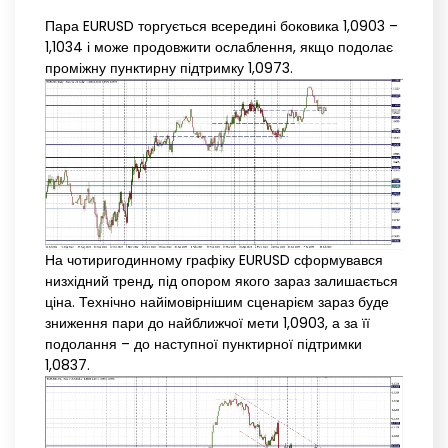
Пара EURUSD торгується всередині боковика 1,0903 –
1,1034 і може продовжити ослаблення, якщо подолає
проміжну пунктирну підтримку 1,0973.
На чотиригодинному графіку EURUSD сформувався
низхідний тренд, під опором якого зараз залишається
ціна. Технічно найімовірнішим сценарієм зараз буде
зниження пари до найближчої мети 1,0903, а за її
подолання – до наступної пунктирної підтримки
1,0837.