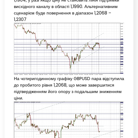
1,1904, у разі якщо ціну не становить лінія підтримки
висхідного каналу в області 1,1990. Альтернативним
сценарієм буде повернення в діапазон 1,2068 –
1,2307
На чотиригодинному графіку GBPUSD пара відступила
до пробитого рівня 1,2068, що може завершитися
підтвердженням його опору з подальшим зниженням
ціни.