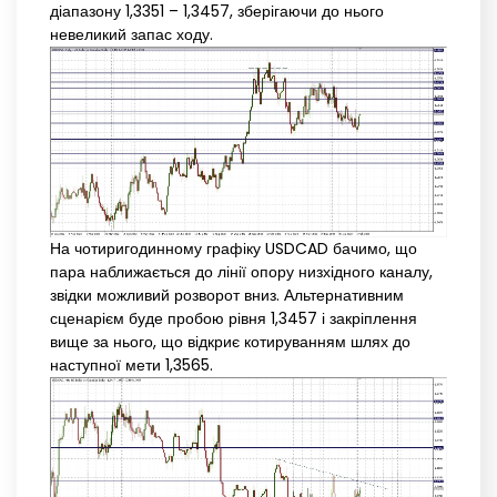
діапазону 1,3351 – 1,3457, зберігаючи до нього
невеликий запас ходу.
На чотиригодинному графіку USDCAD бачимо, що
пара наближається до лінії опору низхідного каналу,
звідки можливий розворот вниз. Альтернативним
сценарієм буде пробою рівня 1,3457 і закріплення
вище за нього, що відкриє котируванням шлях до
наступної мети 1,3565.