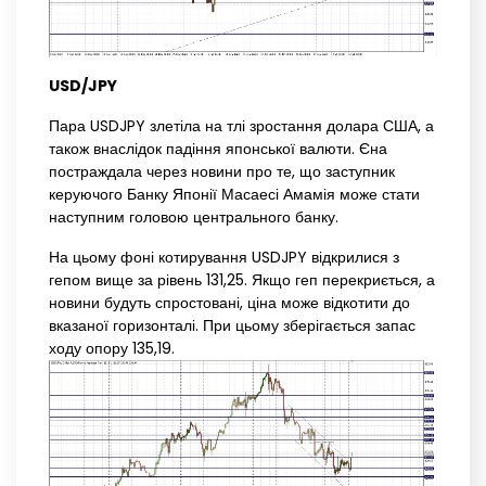
USD/JPY
Пара USDJPY злетіла на тлі зростання долара США, а
також внаслідок падіння японської валюти. Єна
постраждала через новини про те, що заступник
керуючого Банку Японії Масаесі Амамія може стати
наступним головою центрального банку.
На цьому фоні котирування USDJPY відкрилися з
гепом вище за рівень 131,25. Якщо геп перекриється, а
новини будуть спростовані, ціна може відкотити до
вказаної горизонталі. При цьому зберігається запас
ходу опору 135,19.