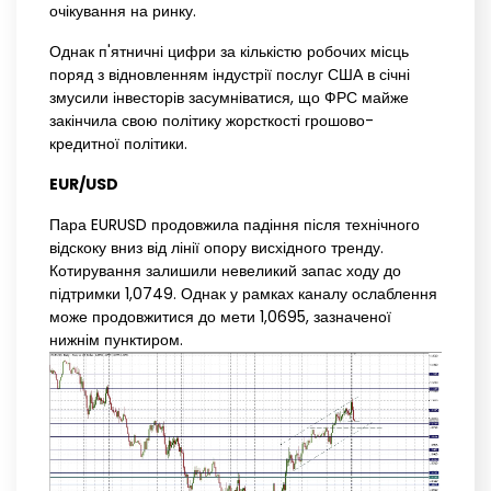
очікування на ринку.
Однак п'ятничні цифри за кількістю робочих місць
поряд з відновленням індустрії послуг США в січні
змусили інвесторів засумніватися, що ФРС майже
закінчила свою політику жорсткості грошово-
кредитної політики.
EUR/USD
Пара EURUSD продовжила падіння після технічного
відскоку вниз від лінії опору висхідного тренду.
Котирування залишили невеликий запас ходу до
підтримки 1,0749. Однак у рамках каналу ослаблення
може продовжитися до мети 1,0695, зазначеної
нижнім пунктиром.