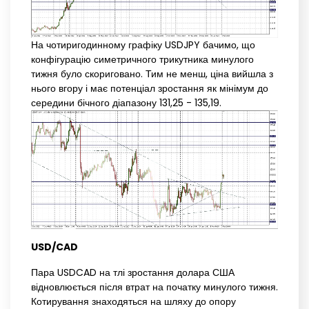
На чотиригодинному графіку USDJPY бачимо, що
конфігурацію симетричного трикутника минулого
тижня було скориговано. Тим не менш, ціна вийшла з
нього вгору і має потенціал зростання як мінімум до
середини бічного діапазону 131,25 - 135,19.
USD/CAD
Пара USDCAD на тлі зростання долара США
відновлюється після втрат на початку минулого тижня.
Котирування знаходяться на шляху до опору