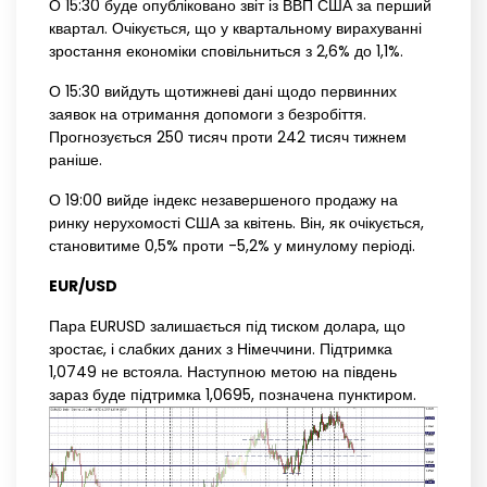
О 15:30 буде опубліковано звіт із ВВП США за перший
квартал. Очікується, що у квартальному вирахуванні
зростання економіки сповільниться з 2,6% до 1,1%.
О 15:30 вийдуть щотижневі дані щодо первинних
заявок на отримання допомоги з безробіття.
Прогнозується 250 тисяч проти 242 тисяч тижнем
раніше.
О 19:00 вийде індекс незавершеного продажу на
ринку нерухомості США за квітень. Він, як очікується,
становитиме 0,5% проти -5,2% у минулому періоді.
EUR/USD
Пара EURUSD залишається під тиском долара, що
зростає, і слабких даних з Німеччини. Підтримка
1,0749 не встояла. Наступною метою на південь
зараз буде підтримка 1,0695, позначена пунктиром.