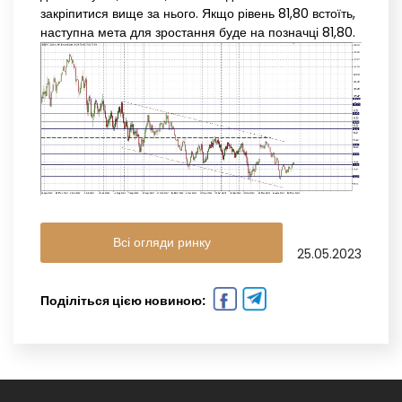
закріпитися вище за нього. Якщо рівень 81,80 встоїть,
наступна мета для зростання буде на позначці 81,80.
Всі огляди ринку
25.05.2023
Поділіться цією новиною: