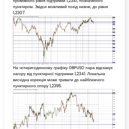
проміжного рівня підтримки 1,2341, позначеного
пунктиром. Звідси можливий похід нижче, до рівня
1,2307.
На чотиригодинному графіку GBPUSD пара відскакує
нагору від пунктирної підтримки 1,2341. Локальна
висхідна корекція може тривати до найближчого
пунктирного опору 1,2395.