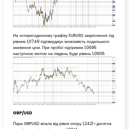
На чотиригодинному графіку EURUSD закріплення під
рівнем 1,0749 підтверджує можливість подальшого
зниження ціни. При пробої підтримки 1,0695
наступною метою на південь буде рівень 1,0606.
GBP/USD
Пара GBPUSD впала від рівня опору 1,2421 і досягла