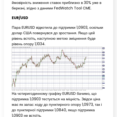
ймовірність зниження ставок приблизно в 30% уже в
березні, згідно з даними FedWatch Tool CME.
EUR/USD
Пара EURUSD відкотила до підтримки 1,0903, оскільки
долар США повернувся до зростання. Якщо цей
рівень встоїть, наступною метою зміцнення буде
рівень опору 1,1034.
На чотиригодинному графіку EURUSD бачимо, що
підтримка 1,0903 тестується на міцність. Звідси ціна
має як запас ходу до пунктирного опору 1,0973, так і
до пунктирної підтримки 1,0840, якщо підтримка
1,0903 не встоїть.