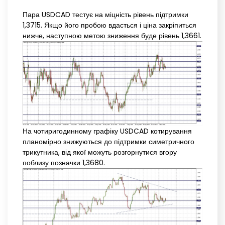
Пара USDCAD тестує на міцність рівень підтримки
1,3715. Якщо його пробою вдасться і ціна закріпиться
нижче, наступною метою зниження буде рівень 1,3661.
На чотиригодинному графіку USDCAD котирування
планомірно знижуються до підтримки симетричного
трикутника, від якої можуть розгорнутися вгору
поблизу позначки 1,3680.