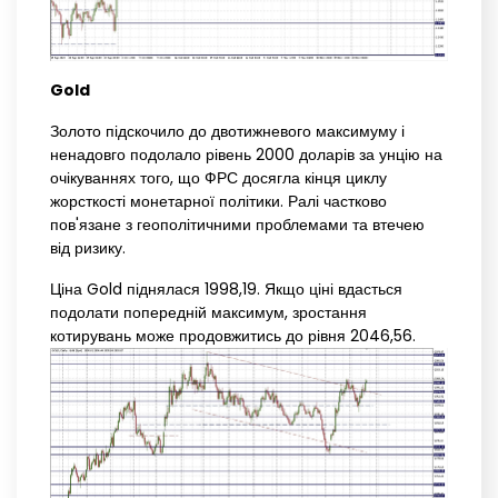
Gold
Золото підскочило до двотижневого максимуму і
ненадовго подолало рівень 2000 доларів за унцію на
очікуваннях того, що ФРС досягла кінця циклу
жорсткості монетарної політики. Ралі частково
пов'язане з геополітичними проблемами та втечею
від ризику.
Ціна Gold піднялася 1998,19. Якщо ціні вдасться
подолати попередній максимум, зростання
котирувань може продовжитись до рівня 2046,56.