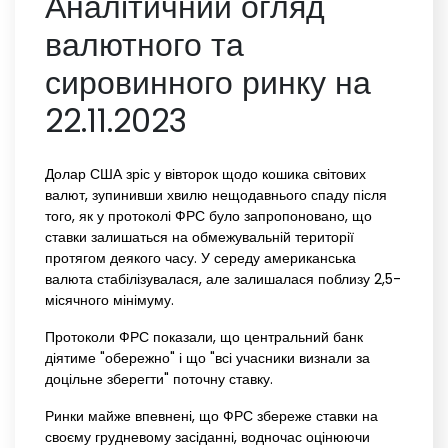
Аналітичний огляд
валютного та
сировинного ринку на
22.11.2023
Долар США зріс у вівторок щодо кошика світових
валют, зупинивши хвилю нещодавнього спаду після
того, як у протоколі ФРС було запропоновано, що
ставки залишаться на обмежувальній території
протягом деякого часу. У середу американська
валюта стабілізувалася, але залишалася поблизу 2,5-
місячного мінімуму.
Протоколи ФРС показали, що центральний банк
діятиме "обережно" і що "всі учасники визнали за
доцільне зберегти" поточну ставку.
Ринки майже впевнені, що ФРС збереже ставки на
своєму грудневому засіданні, водночас оцінюючи