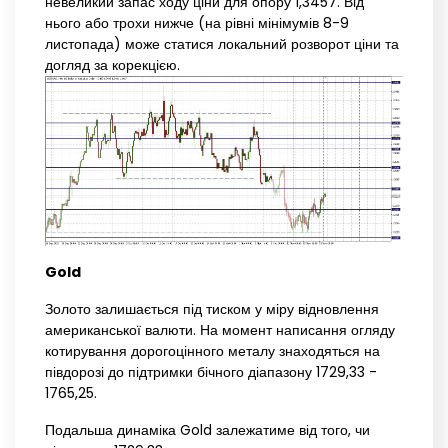
невеликий запас ходу ціни для опору 1,3457. Від
нього або трохи нижче (на рівні мінімумів 8-9
листопада) може статися локальний розворот ціни та
догляд за корекцією.
Gold
Золото залишається під тиском у міру відновлення
американської валюти. На момент написання огляду
котирування дорогоцінного металу знаходяться на
півдорозі до підтримки бічного діапазону 1729,33 -
1765,25.
Подальша динаміка Gold залежатиме від того, чи