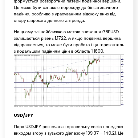
формується розворотний патерн подвійної вершини.
Це може бути ознакою переходу до більш значного
падіння, особливо з урахуванням відскоку вниз від
опору широкого денного аптренда.
На цьому тлі найближчою метою зниження GBPUSD
залишається рівень 1,1722. А якщо подвійна вершина
відпрацюється, то може бути пробита і ця горизонталь
з подальшим падінням ціни в область 1,1600.
USD/JPY
Пара USDJPY розпочала торговельну сесію понеділка
виходом вгору з вузького діапазону 139,37 – 140,21. Це