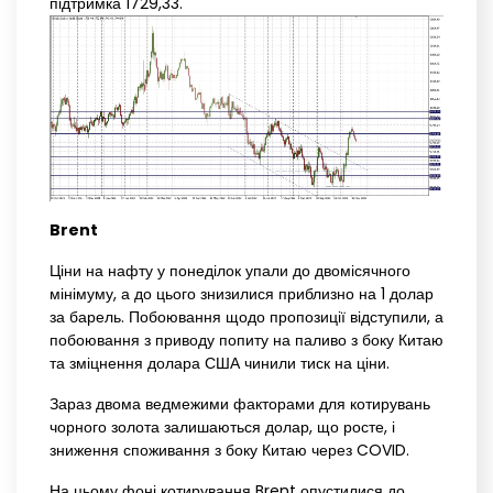
підтримка 1729,33.
Brent
Ціни на нафту у понеділок упали до двомісячного
мінімуму, а до цього знизилися приблизно на 1 долар
за барель. Побоювання щодо пропозиції відступили, а
побоювання з приводу попиту на паливо з боку Китаю
та зміцнення долара США чинили тиск на ціни.
Зараз двома ведмежими факторами для котирувань
чорного золота залишаються долар, що росте, і
зниження споживання з боку Китаю через COVID.
На цьому фоні котирування Brent опустилися до