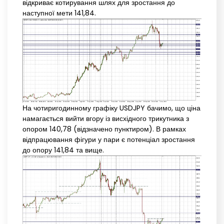
відкриває котирування шлях для зростання до
наступної мети 141,84.
На чотиригодинному графіку USDJPY бачимо, що ціна
намагається вийти вгору із висхідного трикутника з
опором 140,78 (відзначено пунктиром). В рамках
відпрацювання фігури у пари є потенціал зростання
до опору 141,84 та вище.