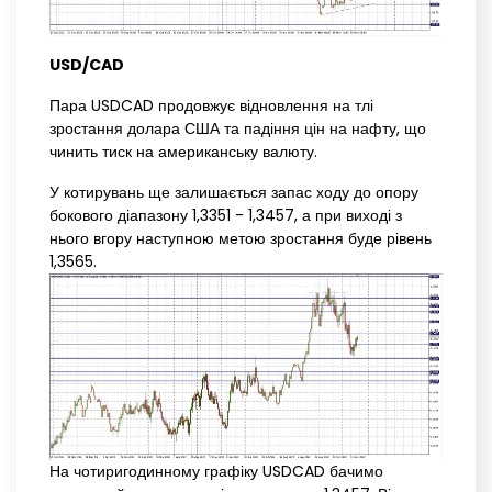
USD/CAD
Пара USDCAD продовжує відновлення на тлі
зростання долара США та падіння цін на нафту, що
чинить тиск на американську валюту.
У котирувань ще залишається запас ходу до опору
бокового діапазону 1,3351 - 1,3457, а при виході з
нього вгору наступною метою зростання буде рівень
1,3565.
На чотиригодинному графіку USDCAD бачимо