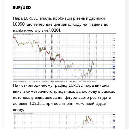
EUR/USD
Пара EURUSD впала, пробивши рівень підтримки
1,0350, що тепер дає ціні запас ходу на південь до
найближчого рівня 1,0201.
На чотиригодинному графіку EURUSD пара вийшла
вниз із симетричного трикутника. Запас ходу в рамках
потенціалу відпрацювання фігури варто розглядати
до рівня 1,0201, а при досягненні можливий відкат
вгору.