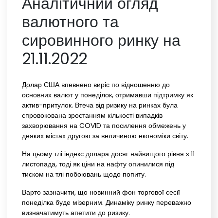
Аналітичний огляд
валютного та
сировинного ринку на
21.11.2022
Долар США впевнено виріс по відношенню до
основних валют у понеділок, отримавши підтримку як
актив-притулок. Втеча від ризику на ринках була
спровокована зростанням кількості випадків
захворювання на COVID та посилення обмежень у
деяких містах другою за величиною економіки світу.
На цьому тлі індекс долара досяг найвищого рівня з 11
листопада, тоді як ціни на нафту опинилися під
тиском на тлі побоювань щодо попиту.
Варто зазначити, що новинний фон торгової сесії
понеділка буде мізерним. Динаміку ринку переважно
визначатимуть апетити до ризику.