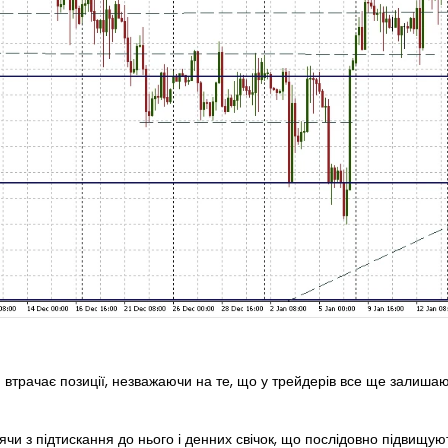
 втрачає позиції, незважаючи на те, що у трейдерів все ще залишаю
удячи з підтискання до нього і денних свічок, що послідовно підвищу