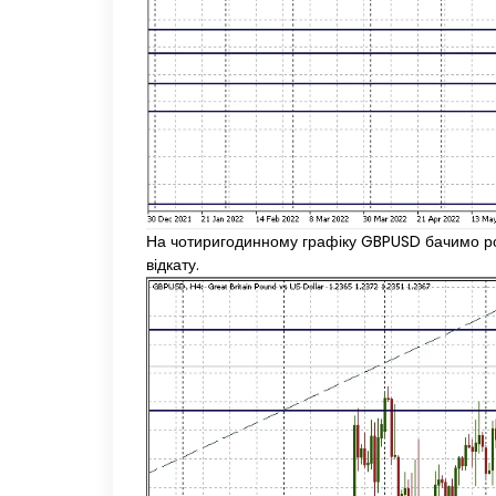
На чотиригодинному графіку GBPUSD бачимо розв
відкату.