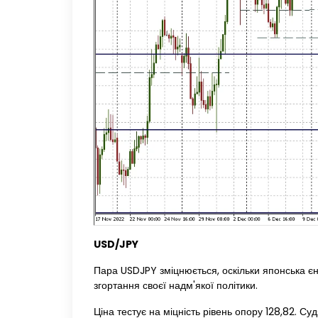
USD/JPY
Пара USDJPY зміцнюється, оскільки японська єн
згортання своєї надм'якої політики.
Ціна тестує на міцність рівень опору 128,82. С