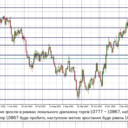
 зросли в рамках локального діапазону торгів 1,0777 – 1,0867, наб
ір 1,0867 буде пробито, наступною метою зростання буде рівень 1,