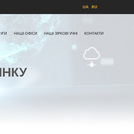
UA
RU
УГИ
НАШІ ОФІСИ
НАШІ ЗІРКОВІ УЧНІ
КОНТАКТИ
ИНКУ