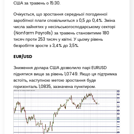
США за травень о 15:30.
Очікується, що зростання середньої погодинної
заробітної плати сповільниться з 0,5 до 0,4%. Зміна
числа зайнятих у несільськогосподарському секторі
(Nonfarm Payrolls) за травень становитиме 180
тисяч проти 253 тисяч у квітні. У цьому рівень
безробіття зросте з 3,4% до 3,5%.
EUR/USD
Зниження долара США дозволило парі EURUSD
піднятися вище за рівень 1,0749. Якщо ця підтримка
встоїть, наступною метою зростання буде
горизонталь 1,0835, зазначена пунктиром.