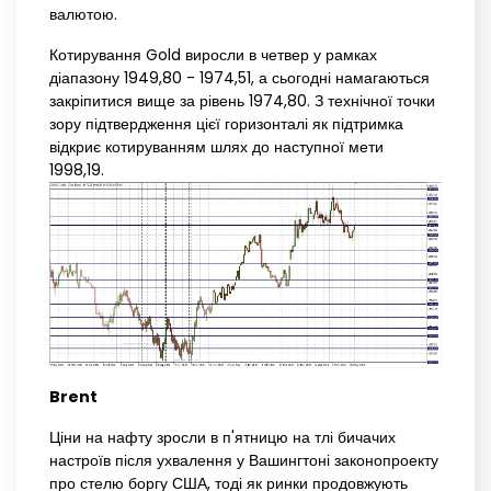
валютою.
Котирування Gold виросли в четвер у рамках
діапазону 1949,80 - 1974,51, а сьогодні намагаються
закріпитися вище за рівень 1974,80. З технічної точки
зору підтвердження цієї горизонталі як підтримка
відкриє котируванням шлях до наступної мети
1998,19.
Brent
Ціни на нафту зросли в п'ятницю на тлі бичачих
настроїв після ухвалення у Вашингтоні законопроекту
про стелю боргу США, тоді як ринки продовжують