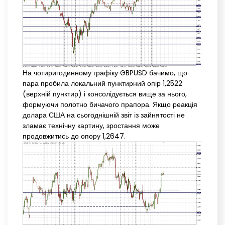
На чотиригодинному графіку GBPUSD бачимо, що
пара пробила локальний пунктирний опір 1,2522
(верхній пунктир) і консолідується вище за нього,
формуючи полотно бичачого прапора. Якщо реакція
долара США на сьогоднішній звіт із зайнятості не
зламає технічну картину, зростання може
продовжитись до опору 1,2647.