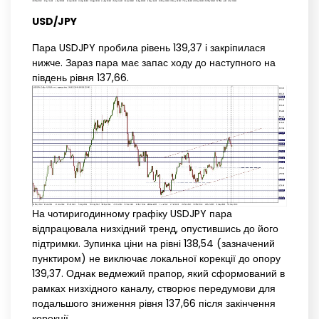
USD/JPY
Пара USDJPY пробила рівень 139,37 і закріпилася
нижче. Зараз пара має запас ходу до наступного на
південь рівня 137,66.
На чотиригодинному графіку USDJPY пара
відпрацювала низхідний тренд, опустившись до його
підтримки. Зупинка ціни на рівні 138,54 (зазначений
пунктиром) не виключає локальної корекції до опору
139,37. Однак ведмежий прапор, який сформований в
рамках низхідного каналу, створює передумови для
подальшого зниження рівня 137,66 після закінчення
корекції.