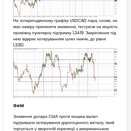
На чотиригодинному графіку USDCAD пара, схоже, не
має наміру припиняти зниження, тестуючи на міцність
проміжну пунктирну підтримку 1,3419. Закріплення під
нею відкриє котируванням шлях нижче, до рівня
1,3351.
Gold
Зниження долара США проти кошика валют
підтримало котирування дорогоцінного металу, який
торгується у зворотній кореляції з американською