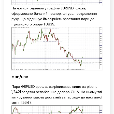
На чотиригодинному графіку EURUSD, схоже,
сформовано бичачий прапор, фігура продовження
руху, що підвищує ймовірність зростання пари до
пунктирного опору 1,0835.
GBP/USD
Пара GBPUSD зросла, закріпившись вище за рівень
1,2421 завдяки ослабленню долара США. На цьому тлі
котирування мають достатній запас ходу до наступної
мети 1,2647.