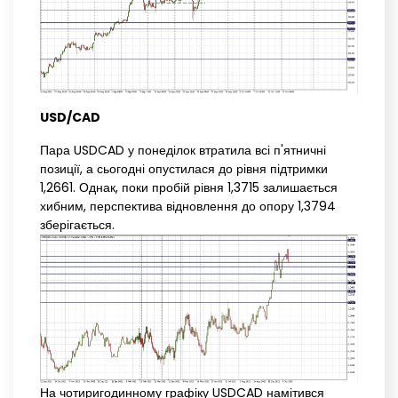
USD/CAD
Пара USDCAD у понеділок втратила всі п'ятничні
позиції, а сьогодні опустилася до рівня підтримки
1,2661. Однак, поки пробій рівня 1,3715 залишається
хибним, перспектива відновлення до опору 1,3794
зберігається.
На чотиригодинному графіку USDCAD намітився