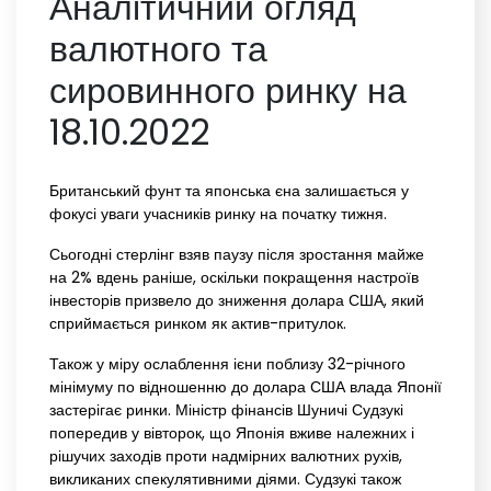
Аналітичний огляд
валютного та
сировинного ринку на
18.10.2022
Британський фунт та японська єна залишається у
фокусі уваги учасників ринку на початку тижня.
Сьогодні стерлінг взяв паузу після зростання майже
на 2% вдень раніше, оскільки покращення настроїв
інвесторів призвело до зниження долара США, який
сприймається ринком як актив-притулок.
Також у міру ослаблення ієни поблизу 32-річного
мінімуму по відношенню до долара США влада Японії
застерігає ринки. Міністр фінансів Шуничі Судзукі
попередив у вівторок, що Японія вживе належних і
рішучих заходів проти надмірних валютних рухів,
викликаних спекулятивними діями. Судзукі також