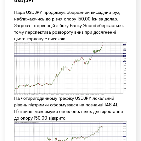
USD/JPY
Пара USDJPY продовжує обережний висхідний рух,
наближаючись до рівня опору 150,00 ієн за долар.
Загроза інтервенцій з боку Банку Японії зберігається,
тому перспектива розвороту вниз при досягненні
цього кордону є високою.
На чотиригодинному графіку USDJPY локальний
рівень підтримки сформувався на позначці 148,41.
П'ятничні максимуми оновлено, шлях для зростання
до опору 150,00 відкрито.