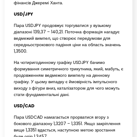
фінансів Джеремі Ханта.
USD/JPY
Пара USDJPY продовжує торгуватися у вузькому
діапазоні 139,37 – 140,21. Поточна формація нагадує
ведмежий вимпел, що створює передумови для
середньострокового падіння ціни на область значень
1,3500.
На чотиригодинному графіку USDJPY бачимо
формування симетричного трикутника, який, мабуть, є
продовженням ведмежого вимпелу на денному
графіку. У цьому випадку є ймовірність імпульсного
виходу з фігури вниз, каталізатором для чого можуть
стати фундаментальні дані.
USD/CAD
Пара USDCAD намагається прорватися вгору з
бокового діапазону 1,3207 – 1,3351. Якщо закріплення
вище 1,3351 вдасться, наступною метою зростання
буде опір 1,3457.