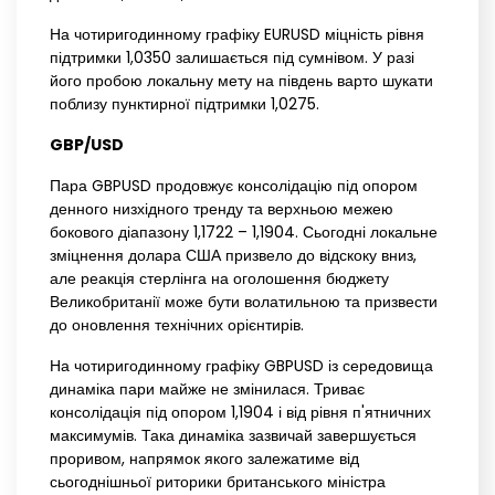
На чотиригодинному графіку EURUSD міцність рівня
підтримки 1,0350 залишається під сумнівом. У разі
його пробою локальну мету на південь варто шукати
поблизу пунктирної підтримки 1,0275.
GBP/USD
Пара GBPUSD продовжує консолідацію під опором
денного низхідного тренду та верхньою межею
бокового діапазону 1,1722 – 1,1904. Сьогодні локальне
зміцнення долара США призвело до відскоку вниз,
але реакція стерлінга на оголошення бюджету
Великобританії може бути волатильною та призвести
до оновлення технічних орієнтирів.
На чотиригодинному графіку GBPUSD із середовища
динаміка пари майже не змінилася. Триває
консолідація під опором 1,1904 і від рівня п'ятничних
максимумів. Така динаміка зазвичай завершується
проривом, напрямок якого залежатиме від
сьогоднішньої риторики британського міністра