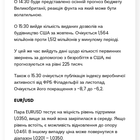
О 14:30 буде представлено осінній прогноз бюджету
Великобританії, реакція фунта на який може бути
волатильною.
О 15:30 вийде кількість виданих дозволів на
будівництво США за жовтень. Очікується 1,564
мільйонів проти 1,512 мільйонів у минулому періоді.
У цей же час вийдуть дані щодо кількості первинних
звернень за допомогою з безробіття в США, які
прогнозуються на рівні 225 тисяч.
Також о 15.30 очікується публікація індексу виробничої
активності від ФРБ Філадельфії за листопад.
Очікується його покращення з -8,7 до -6,2.
EUR/USD
Пара EURUSD тестує на міцність рівень підтримки
1,0350, вище за який вона закріпилася в середу. Якщо
рівень встоїть, є можливість відновлення до опору
1,0461. В іншому випадку ціна може повернутися в
діапазон 1,0201 – 1,0350.