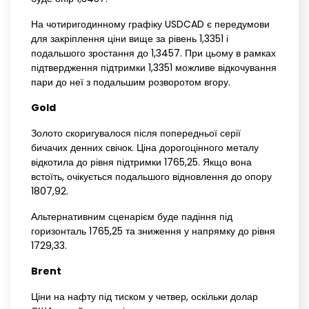
На чотиригодинному графіку USDCAD є передумови
для закріплення ціни вище за рівень 1,3351 і
подальшого зростання до 1,3457. При цьому в рамках
підтвердження підтримки 1,3351 можливе відкочування
пари до неї з подальшим розворотом вгору.
Gold
Золото скоригувалося після попередньої серії
бичачих денних свічок. Ціна дорогоцінного металу
відкотила до рівня підтримки 1765,25. Якщо вона
встоїть, очікується подальшого відновлення до опору
1807,92.
Альтернативним сценарієм буде падіння під
горизонталь 1765,25 та зниження у напрямку до рівня
1729,33.
Brent
Ціни на нафту під тиском у четвер, оскільки долар