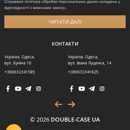
Справжня політика обробки персональних даних складена у
відповідності з вимогами закону...
ЧИТАТИ ДАЛІ
КОНТАКТИ
Україна. Одеса,
Україна. Одеса,
вул. Буніна 10
вул. Івана Луценка, 14
+380632341585
+380632341625
Ім′я
*
Телефон
*
Виберіть місто
*
© 2026
DOUBLE-CASE UA
Код, зображений на картинці
*