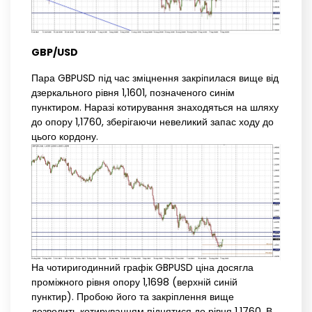
GBP/USD
Пара GBPUSD під час зміцнення закріпилася вище від
дзеркального рівня 1,1601, позначеного синім
пунктиром. Наразі котирування знаходяться на шляху
до опору 1,1760, зберігаючи невеликий запас ходу до
цього кордону.
На чотиригодинний графік GBPUSD ціна досягла
проміжного рівня опору 1,1698 (верхній синій
пунктир). Пробою його та закріплення вище
дозволить котируванням піднятися до рівня 1,1760. В