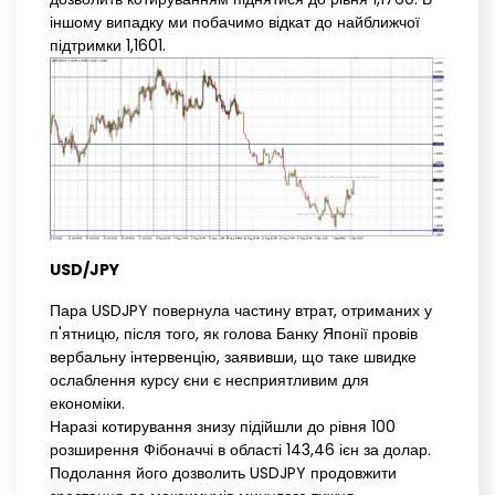
іншому випадку ми побачимо відкат до найближчої
підтримки 1,1601.
USD/JPY
Пара USDJPY повернула частину втрат, отриманих у
п'ятницю, після того, як голова Банку Японії провів
вербальну інтервенцію, заявивши, що таке швидке
ослаблення курсу єни є несприятливим для
економіки.
Наразі котирування знизу підійшли до рівня 100
розширення Фібоначчі в області 143,46 ієн за долар.
Подолання його дозволить USDJPY продовжити