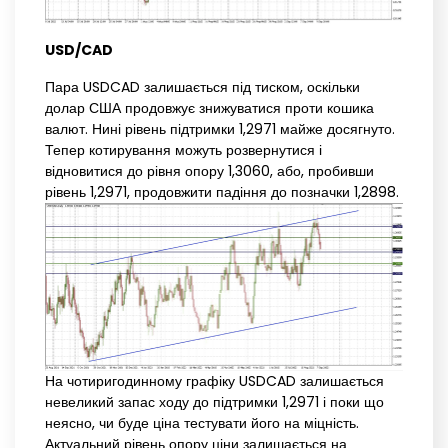
USD/CAD
Пара USDCAD залишається під тиском, оскільки
долар США продовжує знижуватися проти кошика
валют. Нині рівень підтримки 1,2971 майже досягнуто.
Тепер котирування можуть розвернутися і
відновитися до рівня опору 1,3060, або, пробивши
рівень 1,2971, продовжити падіння до позначки 1,2898.
На чотиригодинному графіку USDCAD залишається
невеликий запас ходу до підтримки 1,2971 і поки що
неясно, чи буде ціна тестувати його на міцність.
Актуальний рівень опору ціни залишається на