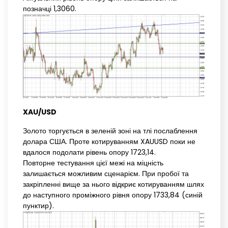
позначці 1,3060.
XAU/USD
Золото торгується в зеленій зоні на тлі послаблення
долара США. Проте котируванням XAUUSD поки не
вдалося подолати рівень опору 1723,14.
Повторне тестування цієї межі на міцність
залишається можливим сценарієм. При пробої та
закріпленні вище за нього відкриє котируванням шлях
до наступного проміжного рівня опору 1733,84 (синій
пунктир).