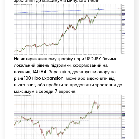
зростання до максимумів минулого тижня.
На чотиригодинному графіку пари USDJPY бачимо
локальний рівень підтримки, сформований на
позначці 140,84. Зараз ціна, досягнувши опору на
рівні 100 Fibo Expansion, може або відскочити від
нього вниз, або пробити та продовжити зростання до
максимумів середи 7 вересня. .