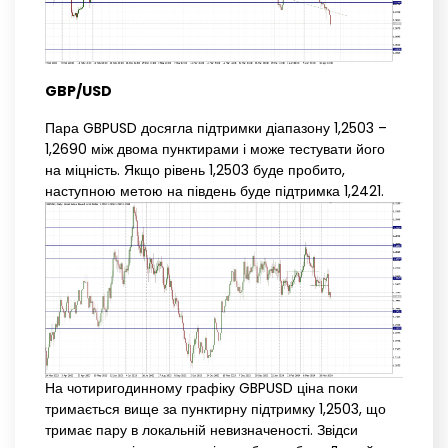
GBP/USD
Пара GBPUSD досягла підтримки діапазону 1,2503 –
1,2690 між двома пунктирами і може тестувати його
на міцність. Якщо рівень 1,2503 буде пробито,
наступною метою на південь буде підтримка 1,2421.
На чотиригодинному графіку GBPUSD ціна поки
тримається вище за пунктирну підтримку 1,2503, що
тримає пару в локальній невизначеності. Звідси