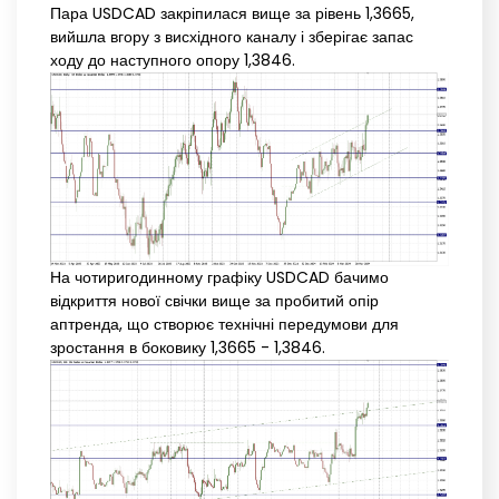
Пара USDCAD закріпилася вище за рівень 1,3665,
вийшла вгору з висхідного каналу і зберігає запас
ходу до наступного опору 1,3846.
На чотиригодинному графіку USDCAD бачимо
відкриття нової свічки вище за пробитий опір
аптренда, що створює технічні передумови для
зростання в боковику 1,3665 - 1,3846.