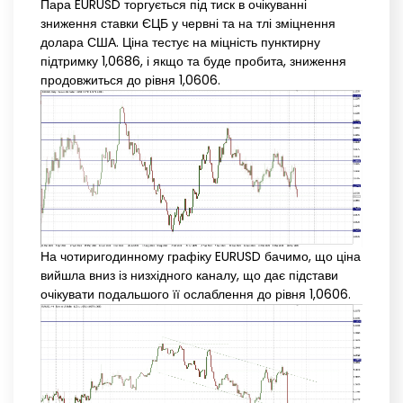
Пара EURUSD торгується під тиск в очікуванні
зниження ставки ЄЦБ у червні та на тлі зміцнення
долара США. Ціна тестує на міцність пунктирну
підтримку 1,0686, і якщо та буде пробита, зниження
продовжиться до рівня 1,0606.
На чотиригодинному графіку EURUSD бачимо, що ціна
вийшла вниз із низхідного каналу, що дає підстави
очікувати подальшого її ослаблення до рівня 1,0606.