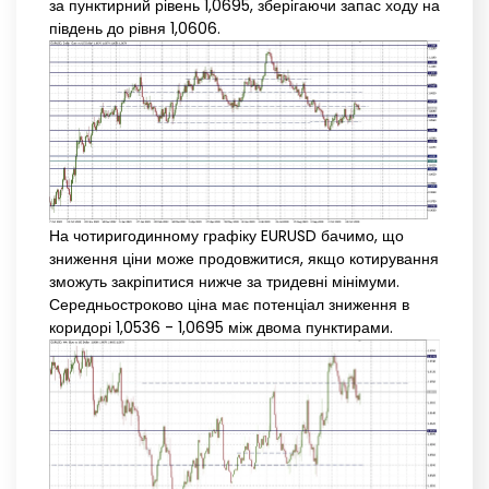
за пунктирний рівень 1,0695, зберігаючи запас ходу на
південь до рівня 1,0606.
На чотиригодинному графіку EURUSD бачимо, що
зниження ціни може продовжитися, якщо котирування
зможуть закріпитися нижче за тридевні мінімуми.
Середньостроково ціна має потенціал зниження в
коридорі 1,0536 - 1,0695 між двома пунктирами.