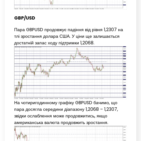
GBP/USD
Пара GBPUSD продовжує падіння від рівня 1,2307 на
тлі зростання долара США. У ціни ще залишається
достатній запас ходу підтримки 1,2068.
На чотиригодинному графіку GBPUSD бачимо, що
пара досягла середини діапазону 1,2068 – 1,2307,
звідки ослаблення може продовжитись, якщо
американська валюта продовжить зростання.