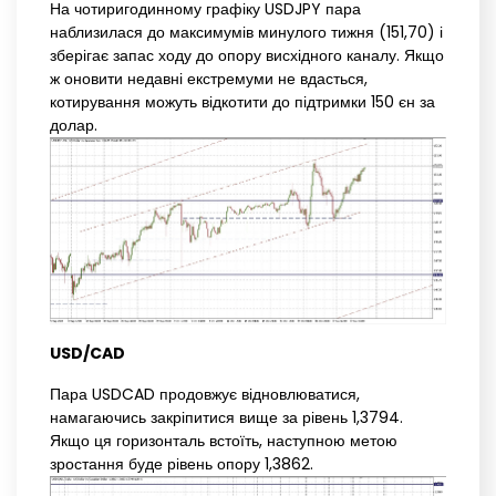
На чотиригодинному графіку USDJPY пара
наблизилася до максимумів минулого тижня (151,70) і
зберігає запас ходу до опору висхідного каналу. Якщо
ж оновити недавні екстремуми не вдасться,
котирування можуть відкотити до підтримки 150 єн за
долар.
USD/CAD
Пара USDCAD продовжує відновлюватися,
намагаючись закріпитися вище за рівень 1,3794.
Якщо ця горизонталь встоїть, наступною метою
зростання буде рівень опору 1,3862.