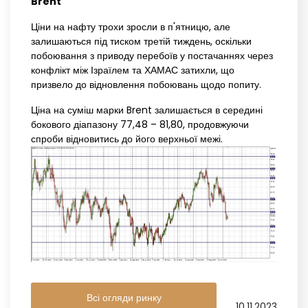
Brent
Ціни на нафту трохи зросли в п'ятницю, але
залишаються під тиском третій тиждень, оскільки
побоювання з приводу перебоїв у постачаннях через
конфлікт між Ізраїлем та ХАМАС затихли, що
призвело до відновлення побоювань щодо попиту.
Ціна на суміш марки Brent залишається в середині
бокового діапазону 77,48 – 81,80, продовжуючи
спроби відновитись до його верхньої межі.
Всі огляди ринку
10.11.2023