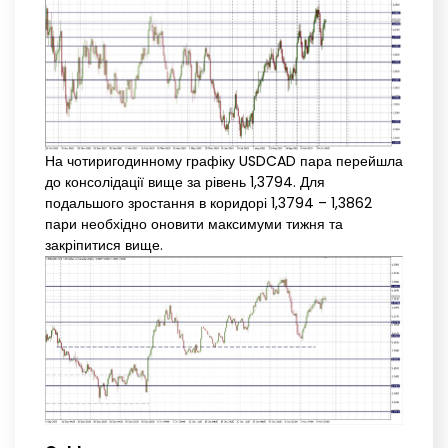
На чотиригодинному графіку USDCAD пара перейшла
до консолідації вище за рівень 1,3794. Для
подальшого зростання в коридорі 1,3794 – 1,3862
пари необхідно оновити максимуми тижня та
закріпитися вище.